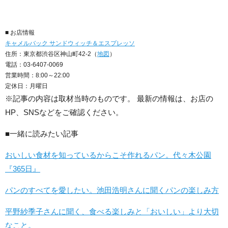
■ お店情報
キャメルバック サンドウィッチ＆エスプレッソ
住所：東京都渋谷区神山町42-2（
地図
）
電話：03-6407-0069
営業時間：8:00～22:00
定休日：月曜日
※記事の内容は取材当時のものです。 最新の情報は、お店の
HP、SNSなどをご確認ください。
■一緒に読みたい記事
おいしい食材を知っているからこそ作れるパン。代々木公園
『365日』
パンのすべてを愛したい。池田浩明さんに聞くパンの楽しみ方
平野紗季子さんに聞く、食べる楽しみと「おいしい」より大切
なこと。