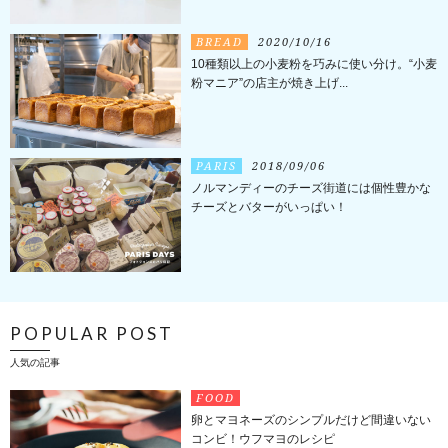
BREAD
2020/10/16
10種類以上の小麦粉を巧みに使い分け。“小麦
粉マニア”の店主が焼き上げ...
PARIS
2018/09/06
ノルマンディーのチーズ街道には個性豊かな
チーズとバターがいっぱい！
POPULAR POST
人気の記事
FOOD
卵とマヨネーズのシンプルだけど間違いない
コンビ！ウフマヨのレシピ