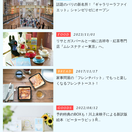
話題のパリの新名所！『ギャラリーラファイ
エット』シャンゼリゼにオープン
FOOD
2023/11/01
リサとガスパールと一緒に吉祥寺・紅茶専門
店『ムレスナティー東京』へ。
BREAD
2017/11/17
家事問屋の「フレンチバット」でもっと楽し
くなるフレンチトースト！
GOODS
2022/08/12
予約特典のBOXも！川上未映子による新訳版
絵本〈ピーターラビットȒ...