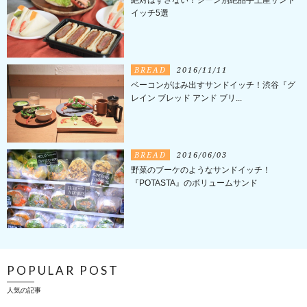
絶対はずさない！シーン別絶品手土産サンド
イッチ5選
BREAD
2016/11/11
ベーコンがはみ出すサンドイッチ！渋谷『グ
レイン ブレッド アンド ブリ...
BREAD
2016/06/03
野菜のブーケのようなサンドイッチ！
『POTASTA』のボリュームサンド
POPULAR POST
人気の記事