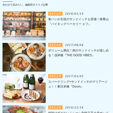
合わせて読みたい、編集部オススメ記事
BREAD
2018/01/19
食パンが主役のサンドイッチも登場！南青山
『バイキングベーカリー エフ』
BREAD
2017/08/04
ボリューム満点！肉のサンドイッチが楽しめ
る！浅草橋『THE GOOD VIBES』
BREAD
2017/05/05
スパークリング×サンドイッチのマリアージ
ュ！！東日本橋『Doors』
BREAD
2016/12/16