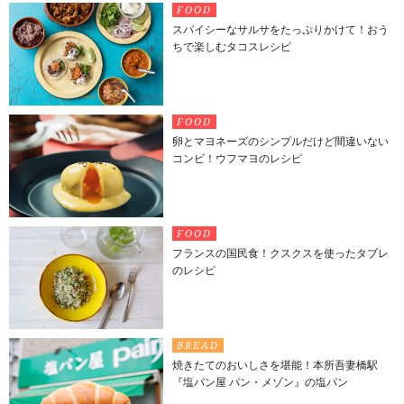
FOOD
スパイシーなサルサをたっぷりかけて！おう
ちで楽しむタコスレシピ
FOOD
卵とマヨネーズのシンプルだけど間違いない
コンビ！ウフマヨのレシピ
FOOD
フランスの国民食！クスクスを使ったタブレ
のレシピ
BREAD
焼きたてのおいしさを堪能！本所吾妻橋駅
『塩パン屋 パン・メゾン』の塩パン