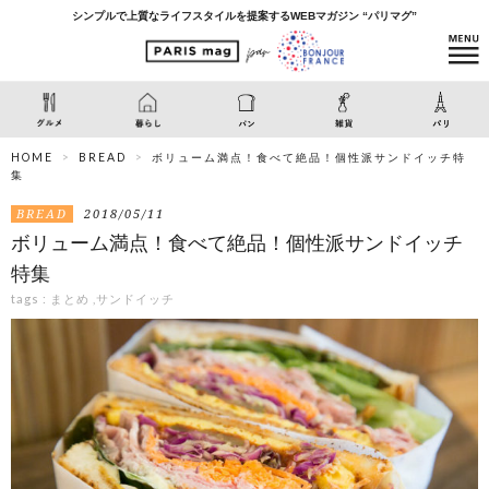
シンプルで上質なライフスタイルを提案するWEBマガジン “パリマグ”
HOME
BREAD
ボリューム満点！食べて絶品！個性派サンドイッチ特
集
BREAD
2018/05/11
ボリューム満点！食べて絶品！個性派サンドイッチ
特集
tags :
まとめ
,
サンドイッチ