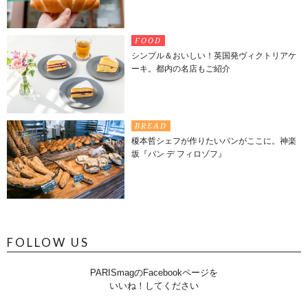
FOOD
シンプル＆おいしい！英国発ヴィクトリアケ
ーキ。都内の名店もご紹介
BREAD
榎本哲シェフが作りたいパンがここに。神楽
坂『パン デ フィロゾフ』
FOLLOW US
PARISmagのFacebookページを
いいね！してください