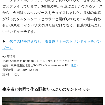
ごとフライしています。3種類の中から選ぶことができるソース
から、今回はタルタルソースをチョイスしました。具材の食感
が残ったタルタルソースとカラッと揚げられたカニの組み合わ
せがGOOD！インパク大の見た目だけでなく、食感や味も楽し
いサンドイッチです。
▶
40年の時を超え復活！表参道『トーストサンドイッチバン
ブー』
■お店情報
Toast Sandwich bamboo（トーストサンドイッチバンブー）
住所：東京都港区北青山3-5-23 NOI omotesando 1F（
地図
）
営業時間：10：30〜22：30
定休日： なし
生産者と共同で作る野菜たっぷりのサンドイッチ