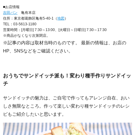
■お店情報
吉田パン
亀有本店
住所：東京都葛飾区亀有5-40-1（
地図
）
TEL：03-5613-1180
営業時間：[月曜日] 7:30～13:00、[火曜日～日曜日] 7:30～17:30
※商品がなくなり次第閉店。
※記事の内容は取材当時のものです。 最新の情報は、お店の
HP、SNSなどをご確認ください。
おうちでサンドイッチ派も！変わり種手作りサンドイッ
チ
サンドイッチの魅力は、ご自宅で作ってもアレンジ自在、おい
しさ無限なところ。作って楽しい変わり種サンドイッチのレシ
ピもご紹介したいと思います。