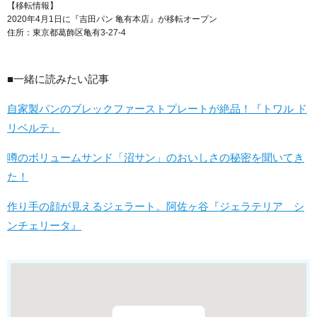
【移転情報】
2020年4月1日に『吉田パン 亀有本店』が移転オープン
住所：東京都葛飾区亀有3-27-4
■一緒に読みたい記事
自家製パンのブレックファーストプレートが絶品！『トワル ド
リベルテ』
噂のボリュームサンド「沼サン」のおいしさの秘密を聞いてき
た！
作り手の顔が見えるジェラート。阿佐ヶ谷『ジェラテリア シ
ンチェリータ』