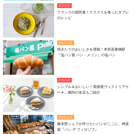
FOOD
フランスの国民食！クスクスを使ったタブレ
のレシピ
BREAD
焼きたてのおいしさを堪能！本所吾妻橋駅
『塩パン屋 パン・メゾン』の塩パン
FOOD
シンプル＆おいしい！英国発ヴィクトリアケ
ーキ。都内の名店もご紹介
BREAD
榎本哲シェフが作りたいパンがここに。神楽
坂『パン デ フィロゾフ』