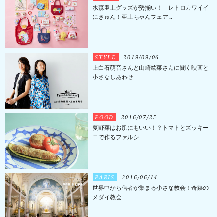
水森亜土グッズが勢揃い！「レトロカワイイ
にきゅん！亜土ちゃんフェア...
STYLE
2019/09/06
上白石萌音さんと山崎紘菜さんに聞く映画と
小さなしあわせ
FOOD
2016/07/25
夏野菜はお肌にもいい！？トマトとズッキー
ニで作るファルシ
PARIS
2016/06/14
世界中から信者が集まる小さな教会！奇跡の
メダイ教会