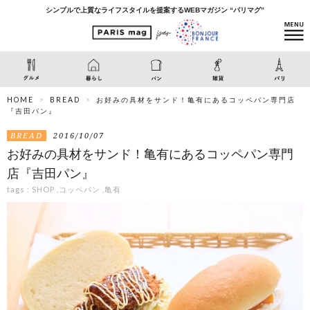
シンプルで上質なライフスタイルを提案するWEBマガジン “パリマグ”
HOME
BREAD
お好みの具材をサンド！亀有にあるコッペパン専門店
『吉田パン』
BREAD
2016/10/07
お好みの具材をサンド！亀有にあるコッペパン専門
店『吉田パン』
tags :
SHOP
,
コッペパン
,
亀有