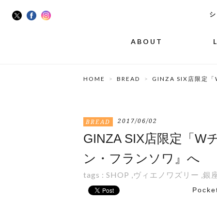
シ
ABOUT
HOME
BREAD
GINZA SIX店
2017/06/02
BREAD
GINZA SIX店限
ン・フランソワ』へ
tags :
SHOP
,
ヴィエノワズリー
,
銀
Pocke