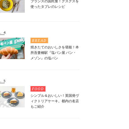
フランスの国民食！クスクスを
使ったタブレのレシピ
. 4
BREAD
焼きたてのおいしさを堪能！本
所吾妻橋駅『塩パン屋 パン・
メゾン』の塩パン
. 5
FOOD
シンプル＆おいしい！英国発ヴ
ィクトリアケーキ。都内の名店
もご紹介