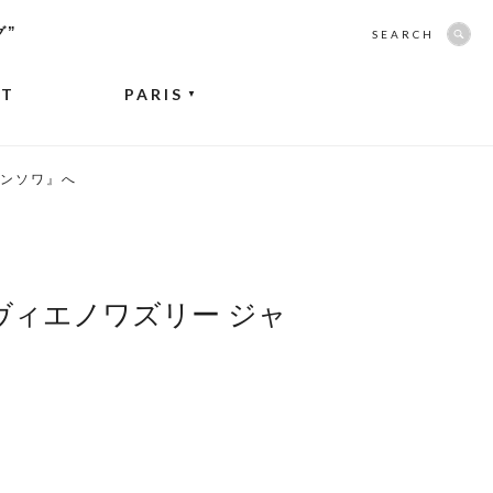
グ”
SEARCH
NT
PARIS
▼
ランソワ』へ
『ヴィエノワズリー ジャ