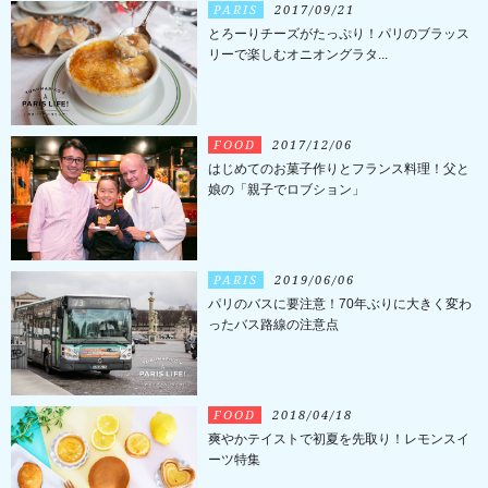
PARIS
2017/09/21
とろーりチーズがたっぷり！パリのブラッス
リーで楽しむオニオングラタ...
FOOD
2017/12/06
はじめてのお菓子作りとフランス料理！父と
娘の「親子でロブション」
PARIS
2019/06/06
パリのバスに要注意！70年ぶりに大きく変わ
ったバス路線の注意点
FOOD
2018/04/18
爽やかテイストで初夏を先取り！レモンスイ
ーツ特集