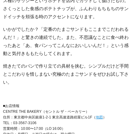
ス種のサッシーというポテトを店内でカットして揚げたもの。
さくっとした食感のポテトチップが、ふんわりもちもちのサン
ドイッチを頬張る時のアクセントになります。
いかがでしたか？「定番のたまごサンドもここまでこだわれる
んだ！」と驚きの連続でした。また、不思議なことに食べ終わ
ったあと「あ、食パンってこんなにおいしいんだ！」という感
動と気付きももたらしてくれます。
焼きたてのパンで作り立ての具材を挟む。シンプルだけど手間
とこだわりを惜しまない究極のたまごサンドをぜひお試し下さ
い。
■お店情報
CENTRE THE BAKERY（セントル ザ・ベーカリー）
住所：東京都中央区銀座1-2-1 東京高速道路紺屋ビル1F（
地図
）
TEL：03-3567-3106
営業時間：10:00〜17:00（LO 16:00）