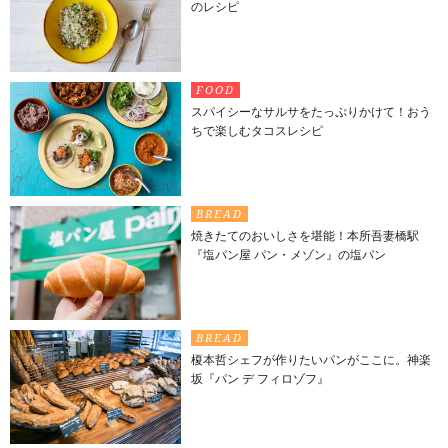
のレシピ
FOOD
スパイシーなサルサをたっぷりかけて！おう
ちで楽しむタコスレシピ
BREAD
焼きたてのおいしさを堪能！本所吾妻橋駅
『塩パン屋 パン・メゾン』の塩パン
BREAD
榎本哲シェフが作りたいパンがここに。神楽
坂『パン デ フィロゾフ』