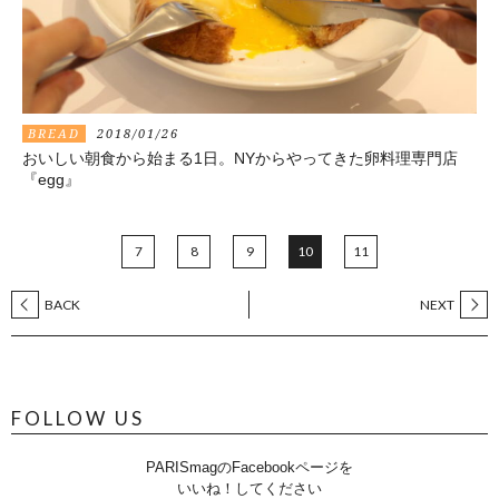
BREAD
2018/01/26
おいしい朝食から始まる1日。NYからやってきた卵料理専門店
『egg』
7
8
9
10
11
BACK
NEXT
FOLLOW US
PARISmagのFacebookページを
いいね！してください