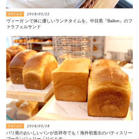
BREAD
2018/05/22
ヴィーガ ンで体に優しいランチタイムを。中目黒『Ballon』のフ
ァラフェルサンド
BREAD
2018/05/18
パリ発のおいしいパンが吉祥寺でも！海外初進出のパティスリー
ブーランジュリー『リベルテ』