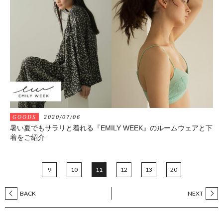
GOODS
2020/07/06
暑い夏でもサラリと着れる『EMILY WEEK』のルームウェアと下
着をご紹介
9
10
11
12
13
20
BACK
NEXT