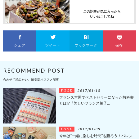
この記事が気に入ったら
いいね！してね
シェア
ツイート
ブックマーク
保存
RECOMMEND POST
合わせて読みたい、編集部オススメ記事
FOOD
2017/01/18
フランス本国でベストセラーになった教科書
とは!?『美しいフランス菓子...
FOOD
2017/01/09
今年は“一緒に楽しむ時間”も贈ろう！バレン