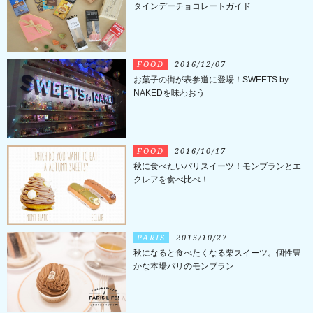
タインデーチョコレートガイド
FOOD
2016/12/07
お菓子の街が表参道に登場！SWEETS by
NAKEDを味わおう
FOOD
2016/10/17
秋に食べたいパリスイーツ！モンブランとエ
クレアを食べ比べ！
PARIS
2015/10/27
秋になると食べたくなる栗スイーツ。個性豊
かな本場パリのモンブラン