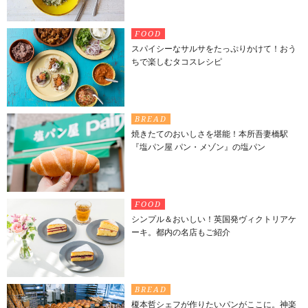
FOOD
スパイシーなサルサをたっぷりかけて！おう
ちで楽しむタコスレシピ
BREAD
焼きたてのおいしさを堪能！本所吾妻橋駅
『塩パン屋 パン・メゾン』の塩パン
FOOD
シンプル＆おいしい！英国発ヴィクトリアケ
ーキ。都内の名店もご紹介
BREAD
榎本哲シェフが作りたいパンがここに。神楽