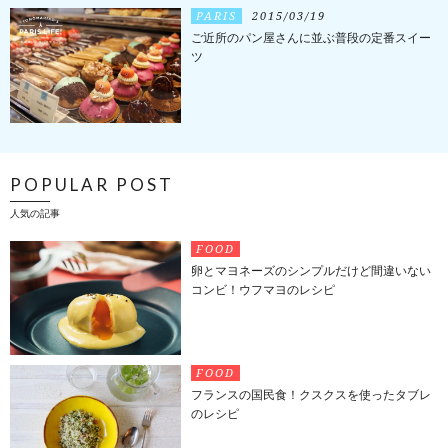
PARIS
2015/03/19
ご近所のパン屋さんに並ぶ普段の定番スイー
ツ
POPULAR POST
人気の記事
FOOD
卵とマヨネーズのシンプルだけど間違いない
コンビ！ウフマヨのレシピ
FOOD
フランスの国民食！クスクスを使ったタブレ
のレシピ