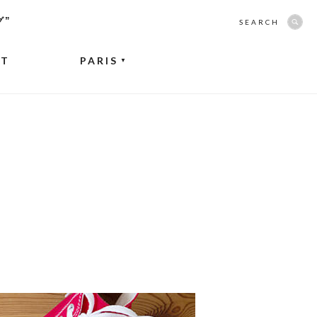
グ”
SEARCH
NT
PARIS
▼