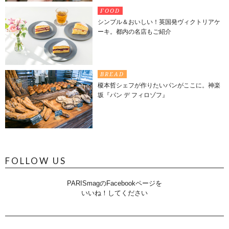
FOOD
シンプル＆おいしい！英国発ヴィクトリアケ
ーキ。都内の名店もご紹介
BREAD
榎本哲シェフが作りたいパンがここに。神楽
坂『パン デ フィロゾフ』
FOLLOW US
PARISmagのFacebookページを
いいね！してください