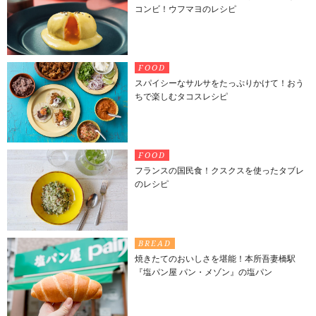
コンビ！ウフマヨのレシピ
FOOD
スパイシーなサルサをたっぷりかけて！おう
ちで楽しむタコスレシピ
FOOD
フランスの国民食！クスクスを使ったタブレ
のレシピ
BREAD
焼きたてのおいしさを堪能！本所吾妻橋駅
『塩パン屋 パン・メゾン』の塩パン