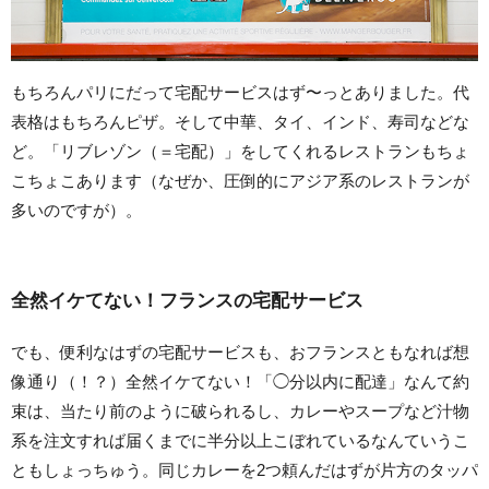
もちろんパリにだって宅配サービスはず〜っとありました。代
表格はもちろんピザ。そして中華、タイ、インド、寿司などな
ど。「リブレゾン（＝宅配）」をしてくれるレストランもちょ
こちょこあります（なぜか、圧倒的にアジア系のレストランが
多いのですが）。
全然イケてない！フランスの宅配サービス
でも、便利なはずの宅配サービスも、おフランスともなれば想
像通り（！？）全然イケてない！「◯分以内に配達」なんて約
束は、当たり前のように破られるし、カレーやスープなど汁物
系を注文すれば届くまでに半分以上こぼれているなんていうこ
ともしょっちゅう。同じカレーを2つ頼んだはずが片方のタッパ