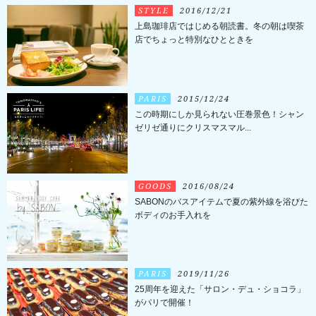
STYLE
2016/12/21
上島珈琲店ではじめる朝読書。冬の朝は喫茶
店でちょっと特別なひとときを
PARIS
2015/12/24
この時期にしか見られない圧巻景色！シャン
ゼリゼ通りにクリスマスマル...
GOODS
2016/08/24
SABONのバスアイテムで夏の紫外線を浴びた
ボディのお手入れを
PARIS
2019/11/26
25周年を迎えた「サロン・デュ・ショコラ」
がパリで開催！