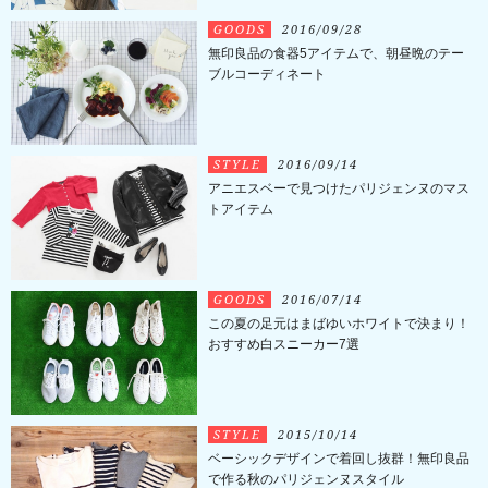
GOODS
2016/09/28
無印良品の食器5アイテムで、朝昼晩のテー
ブルコーディネート
STYLE
2016/09/14
アニエスベーで見つけたパリジェンヌのマス
トアイテム
GOODS
2016/07/14
この夏の足元はまばゆいホワイトで決まり！
おすすめ白スニーカー7選
STYLE
2015/10/14
ベーシックデザインで着回し抜群！無印良品
で作る秋のパリジェンヌスタイル