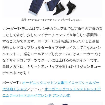
定番コーデほどマイナーチェンジで旬の着こなしに！
ボーダーT×デニムはフレンチカジュアルでは定番中の定番の着
こなしですが、少しのマイナーチェンジで今年らしい雰囲気に
することができます。ボーダーTは落ち感とゆったりした身幅
が程よいドロップショルダータイプをチョイスしてこなれたシ
ルエットに。裾をロールアップしたデニムにはスニーカーでは
なくサイドゴアブーツでクールに仕上げるのもポイントです。
黒縁メガネに、キリッと赤いリップを塗ればパリジェンヌコー
デの出来上がり！
ボーダーT：
オーガニックコットン太番手ドロップショルダー
七分袖Ｔシャツ
／デニム：
オーガニックコットンストレッチデ
ニムテーパードボーイフレンド アンクル丈