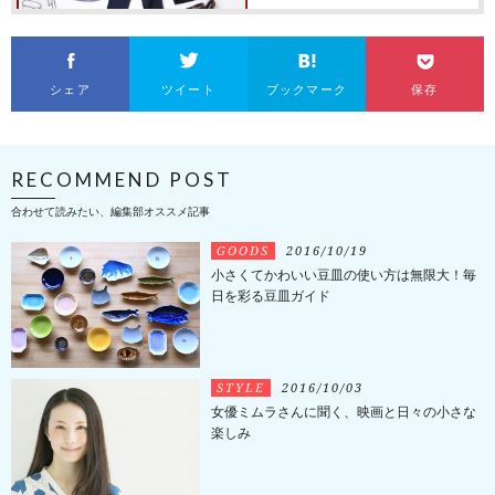
シェア
ツイート
ブックマーク
保存
RECOMMEND POST
合わせて読みたい、編集部オススメ記事
GOODS
2016/10/19
小さくてかわいい豆皿の使い方は無限大！毎
日を彩る豆皿ガイド
STYLE
2016/10/03
女優ミムラさんに聞く、映画と日々の小さな
楽しみ