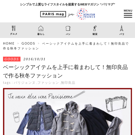
シンプルで上質なライフスタイルを提案するWEBマガジン “パリマグ”
HOME
GOODS
ベーシックアイテムを上手に着まわして！無印良品で
作る秋冬ファッション
GOODS
2016/10/31
ベーシックアイテムを上手に着まわして！無印良品
で作る秋冬ファッション
tags :
パリジェンヌ
,
ファッション
,
無印良品