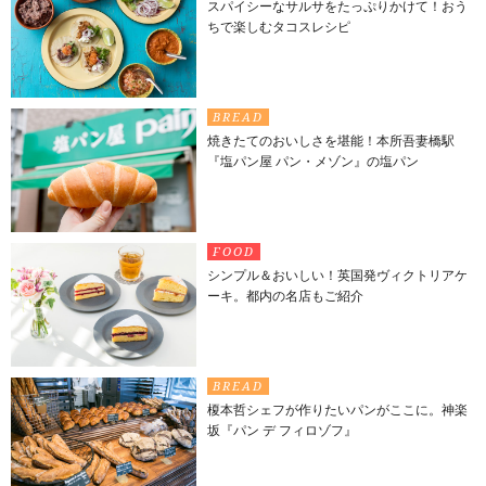
スパイシーなサルサをたっぷりかけて！おう
ちで楽しむタコスレシピ
BREAD
焼きたてのおいしさを堪能！本所吾妻橋駅
『塩パン屋 パン・メゾン』の塩パン
FOOD
シンプル＆おいしい！英国発ヴィクトリアケ
ーキ。都内の名店もご紹介
BREAD
榎本哲シェフが作りたいパンがここに。神楽
坂『パン デ フィロゾフ』