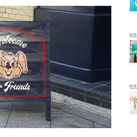
NO
NO