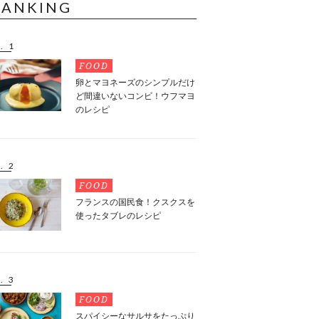
RANKING
. 1
FOOD
卵とマヨネーズのシンプルだけ
ど間違いないコンビ！ウフマヨ
のレシピ
. 2
FOOD
フランスの国民食！クスクスを
使ったタブレのレシピ
. 3
FOOD
スパイシーなサルサをたっぷり