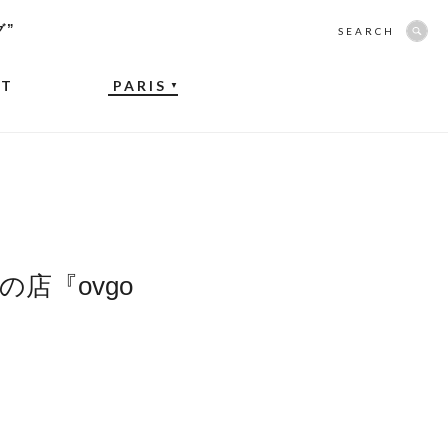
グ”
SEARCH
NT
PARIS
▼
店『ovgo