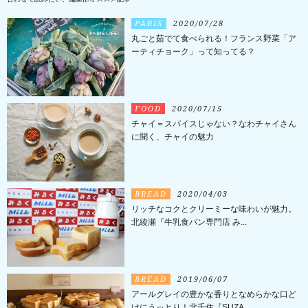
PARIS
2020/07/28
丸ごと茹でて食べられる！フランス野菜「ア
ーティチョーク」って知ってる？
FOOD
2020/07/15
チャイ＝スパイスじゃない？なわチャイさん
に聞く、チャイの魅力
BREAD
2020/04/03
リッチなコクとクリーミーな味わいが魅力。
北綾瀬『牛乳食パン専門店 み...
BREAD
2019/06/07
アールグレイの豊かな香りとなめらかな口ど
けにうっとり！北千住『SUZA ...