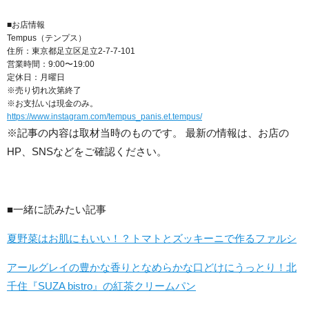
■お店情報
Tempus（テンプス）
住所：東京都足立区足立2-7-7-101
営業時間：9:00〜19:00
定休日：月曜日
※売り切れ次第終了
※お支払いは現金のみ。
https://www.instagram.com/tempus_panis.et.tempus/
※記事の内容は取材当時のものです。 最新の情報は、お店の
HP、SNSなどをご確認ください。
■一緒に読みたい記事
夏野菜はお肌にもいい！？トマトとズッキーニで作るファルシ
アールグレイの豊かな香りとなめらかな口どけにうっとり！北
千住『SUZA bistro』の紅茶クリームパン