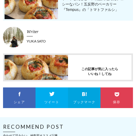
シーなパン！五反野のベーカリー
『Tempus』の「トマトファルシ」
Writer
YUKA SATO
この記事が気に入ったら
いいね！してね
シェア
ツイート
ブックマーク
保存
RECOMMEND POST
合わせて読みたい、編集部オススメ記事