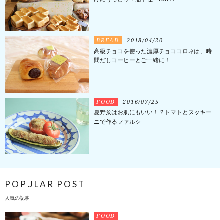
BREAD
2018/04/20
高級チョコを使った濃厚チョココロネは、時
間だしコーヒーとご一緒に！...
FOOD
2016/07/25
夏野菜はお肌にもいい！？トマトとズッキー
ニで作るファルシ
POPULAR POST
人気の記事
FOOD