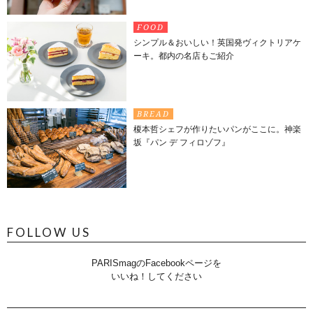
FOOD
シンプル＆おいしい！英国発ヴィクトリアケ
ーキ。都内の名店もご紹介
BREAD
榎本哲シェフが作りたいパンがここに。神楽
坂『パン デ フィロゾフ』
FOLLOW US
PARISmagのFacebookページを
いいね！してください