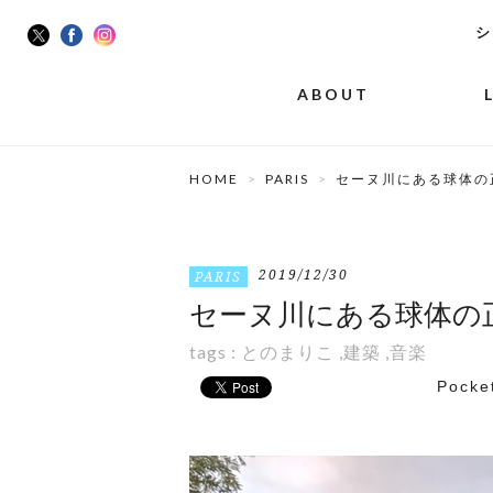
シ
ABOUT
HOME
PARIS
セーヌ川にある球体の
2019/12/30
PARIS
セーヌ川にある球体の
tags :
とのまりこ
,
建築
,
音楽
Pocke