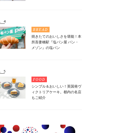
. 4
BREAD
焼きたてのおいしさを堪能！本
所吾妻橋駅『塩パン屋 パン・
メゾン』の塩パン
. 5
FOOD
シンプル＆おいしい！英国発ヴ
ィクトリアケーキ。都内の名店
もご紹介