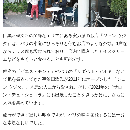
目黒区碑文谷の閑静なエリアにある実力派のお店『ジュン ウジ
タ』は、パリの小道にひっそりと佇むお店のような外観。1席な
がらテラス席も設けられており、店内で購入したアイスクリー
ムなどをさくっと食べることも可能です。
銀座の『ピエス・モンテ』やパリの『サダハル・アオキ』など
で腕を振るってきた宇治田潤氏が2011年にオープンした『ジュ
ン ウジタ』。地元の人にから愛され、そして2021年の『サロ
ン・デュ・ショコラ』にも出展したことをきっかけに、さらに
人気を集めています。
旅行ができず寂しい昨今ですが、パリの味を堪能するには十分
な素敵なお店でした。