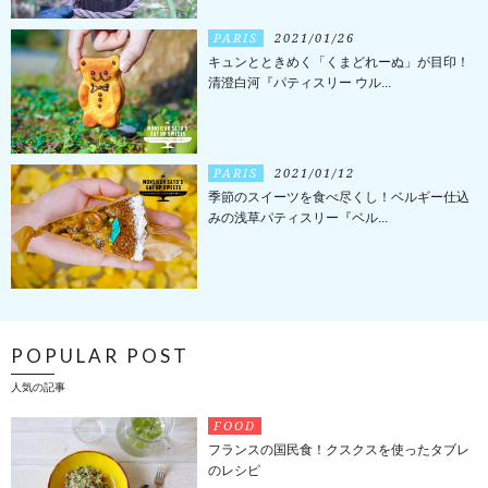
PARIS
2021/01/26
キュンとときめく「くまどれーぬ」が目印！
清澄白河『パティスリー ウル...
PARIS
2021/01/12
季節のスイーツを食べ尽くし！ベルギー仕込
みの浅草パティスリー『ベル...
POPULAR POST
人気の記事
FOOD
フランスの国民食！クスクスを使ったタブレ
のレシピ