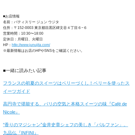
■お店情報
名前：パティスリー ジュン ウジタ
住所：〒152-0003 東京都目黒区碑文谷４丁目６−６
営業時間：10:30〜18:00
定休日：月曜日、火曜日
HP：
http://www.junujita.com/
※最新情報はお店のHPやSNSをご確認ください。
■一緒に読みたい記事
フランスの初夏のスイーツはベリーづくし！ベリーを使ったス
イーツガイド
高円寺で堪能する、パリの空気と本格スイーツの味『Café de
Nicole』
“香りのマジシャン”金井史章シェフの美しき「パルファン」。
九品仏『INFINI』