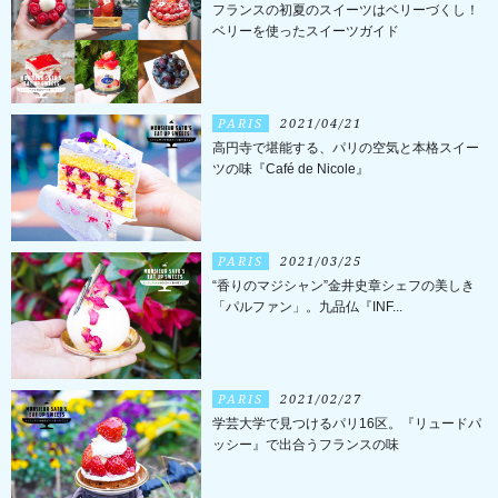
フランスの初夏のスイーツはベリーづくし！
ベリーを使ったスイーツガイド
PARIS
2021/04/21
高円寺で堪能する、パリの空気と本格スイー
ツの味『Café de Nicole』
PARIS
2021/03/25
“香りのマジシャン”金井史章シェフの美しき
「パルファン」。九品仏『INF...
PARIS
2021/02/27
学芸大学で見つけるパリ16区。『リュードパ
ッシー』で出合うフランスの味