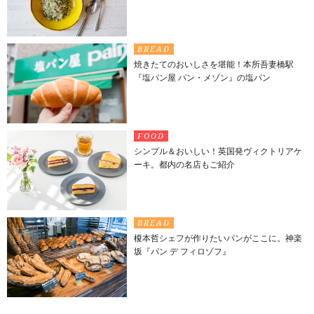
BREAD
焼きたてのおいしさを堪能！本所吾妻橋駅
『塩パン屋 パン・メゾン』の塩パン
FOOD
シンプル＆おいしい！英国発ヴィクトリアケ
ーキ。都内の名店もご紹介
BREAD
榎本哲シェフが作りたいパンがここに。神楽
坂『パン デ フィロゾフ』