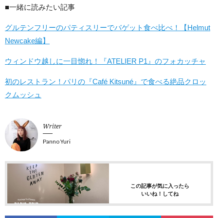
■一緒に読みたい記事
グルテンフリーのパティスリーでバゲット食べ比べ！【Helmut
Newcake編】
ウィンドウ越しに一目惚れ！『ATELIER P1』のフォカッチャ
初のレストラン！パリの『Café Kitsuné』で食べる絶品クロッ
クムッシュ
Writer
Panno Yuri
この記事が気に入ったら
いいね！してね