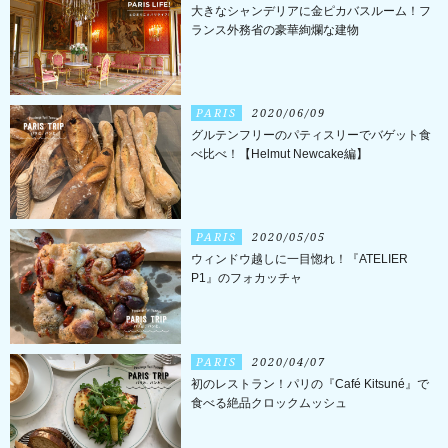
大きなシャンデリアに金ピカバスルーム！フ
ランス外務省の豪華絢爛な建物
PARIS
2020/06/09
グルテンフリーのパティスリーでバゲット食
べ比べ！【Helmut Newcake編】
PARIS
2020/05/05
ウィンドウ越しに一目惚れ！『ATELIER
P1』のフォカッチャ
PARIS
2020/04/07
初のレストラン！パリの『Café Kitsuné』で
食べる絶品クロックムッシュ