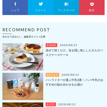
シェア
ツイート
ブックマーク
保存
RECOMMEND POST
合わせて読みたい、編集部オススメ記事
FOOD
2020/06/15
混ぜて焼くだけ。塩を隠し味にした大人のバ
スクチーズケーキ
BREAD
2020/06/12
パンライターが選ぶ牛乳3選！パン×牛乳のお
すすめの組み合わせをお届け
LIFE
2020/06/11