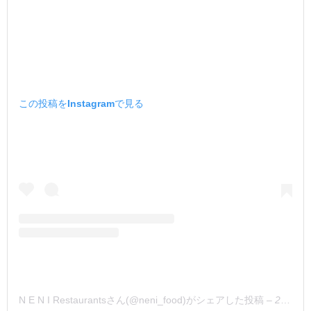
この投稿をInstagramで見る
N E N I Restaurantsさん(@neni_food)がシェアした投稿
–
2019年 6月月13日午前3時25分PDT