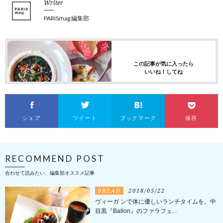
Writer
PARISmag 編集部
この記事が気に入ったら
いいね！してね
シェア
ツイート
ブックマーク
保存
RECOMMEND POST
合わせて読みたい、編集部オススメ記事
BREAD
2018/05/22
ヴィーガ ンで体に優しいランチタイムを。中
目黒『Ballon』のファラフェ...