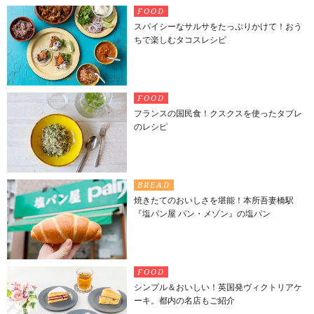
FOOD
スパイシーなサルサをたっぷりかけて！おう
ちで楽しむタコスレシピ
FOOD
フランスの国民食！クスクスを使ったタブレ
のレシピ
BREAD
焼きたてのおいしさを堪能！本所吾妻橋駅
『塩パン屋 パン・メゾン』の塩パン
FOOD
シンプル＆おいしい！英国発ヴィクトリアケ
ーキ。都内の名店もご紹介