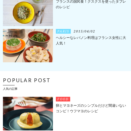
フランスの国民食！クスクスを使ったタブレ
のレシピ
PARIS
2015/04/02
ヘルシーなレバノン料理はフランス女性に大
人気！
POPULAR POST
人気の記事
FOOD
卵とマヨネーズのシンプルだけど間違いない
コンビ！ウフマヨのレシピ