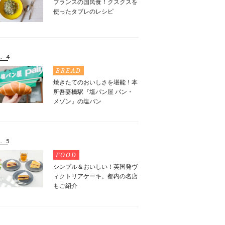
フランスの国民食！クスクスを
使ったタブレのレシピ
. 4
BREAD
焼きたてのおいしさを堪能！本
所吾妻橋駅『塩パン屋 パン・
メゾン』の塩パン
. 5
FOOD
シンプル＆おいしい！英国発ヴ
ィクトリアケーキ。都内の名店
もご紹介