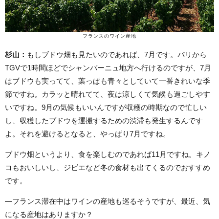
フランスのワイン産地
杉山：
もしブドウ畑も見たいのであれば、7月です。パリから
TGVで1時間ほどでシャンパーニュ地方へ行けるのですが、7月
はブドウも実ってて、葉っぱも青々としていて一番きれいな季
節ですね。カラッと晴れてて、夜は涼しくて気候も過ごしやす
いですね。9月の気候もいいんですが収穫の時期なので忙しい
し、収穫したブドウを運搬するための渋滞も発生するんです
よ。それを避けるとなると、やっぱり7月ですね。
ブドウ畑というより、食を楽しむのであれば11月ですね。キノ
コもおいしいし、ジビエなど冬の食材も出てくるのでおすすめ
です。
—フランス滞在中はワインの産地も巡るそうですが、最近、気
になる産地はありますか？