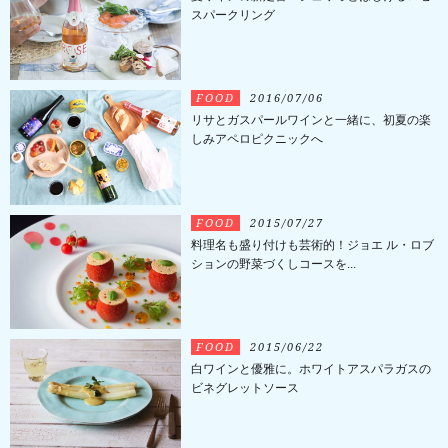
スパークリング
FOOD
2016/07/06
リサとガスパールワインと一緒に、初夏の楽
しみアペロピクニックへ
FOOD
2015/07/27
料理名も盛り付けも芸術的！ジョエ ル・ロブ
ションの野菜づくしコースを...
FOOD
2015/06/22
白ワインと優雅に。ホワイトアスパラガスの
ビネグレットソース