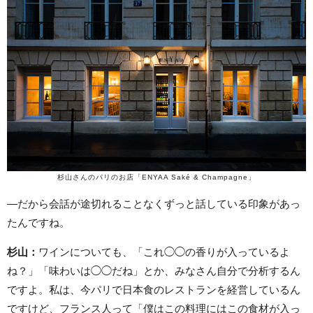
杉山さんのパリのお店「ENYAA Saké & Champagne」
—だから会話が途切れることなくずっと話している印象があっ
たんですね。
杉山：
ワインについても、「これ◯◯の香りが入っているよ
ね？」「味わいは◯◯だね」とか、みなさん自分で分析するん
ですよ。私は、今パリで日本食のレストランを経営しているん
ですけど、フランス人って「僕はこの料理にはこの食材が入っ