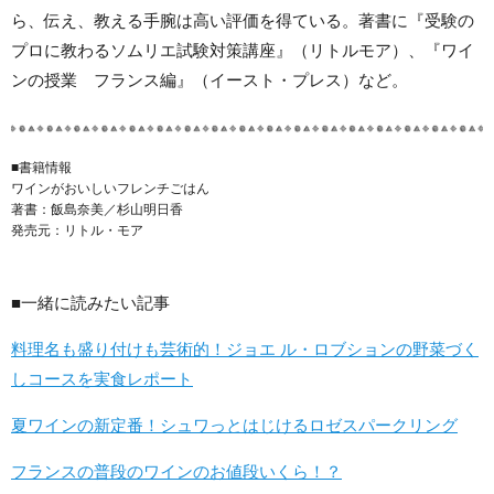
ら、伝え、教える手腕は高い評価を得ている。著書に『受験の
プロに教わるソムリエ試験対策講座』（リトルモア）、『ワイ
ンの授業 フランス編』（イースト・プレス）など。
■書籍情報
ワインがおいしいフレンチごはん
著書：飯島奈美／杉山明日香
発売元：リトル・モア
■一緒に読みたい記事
料理名も盛り付けも芸術的！ジョエ ル・ロブションの野菜づく
しコースを実食レポート
夏ワインの新定番！シュワっとはじけるロゼスパークリング
フランスの普段のワインのお値段いくら！？