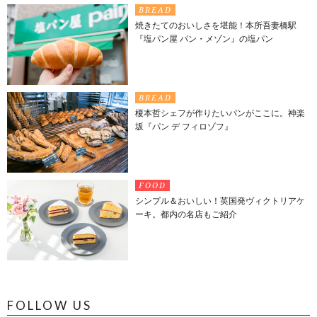
BREAD
焼きたてのおいしさを堪能！本所吾妻橋駅
『塩パン屋 パン・メゾン』の塩パン
BREAD
榎本哲シェフが作りたいパンがここに。神楽
坂『パン デ フィロゾフ』
FOOD
シンプル＆おいしい！英国発ヴィクトリアケ
ーキ。都内の名店もご紹介
FOLLOW US