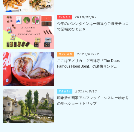
FOOD
2018/02/07
今年のバレンタインは一味違うご褒美チョコ
で至福のひととき
BREAD
2022/09/22
ここはアメリカ！？吉祥寺『The Daps
Famous Hood Joint』の豪快サンド...
PARIS
2019/09/17
印象派の画家アルフレッド・シスレーゆかり
の地へショートトリップ