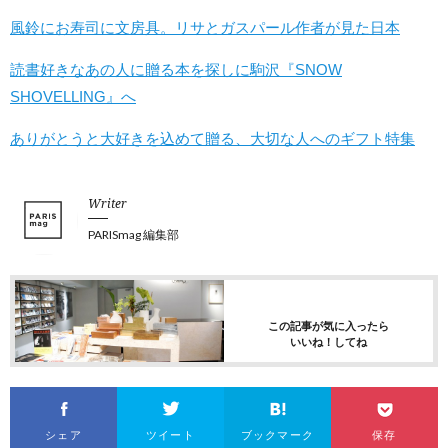
風鈴にお寿司に文房具。リサとガスパール作者が見た日本
読書好きなあの人に贈る本を探しに駒沢『SNOW
SHOVELLING』へ
ありがとうと大好きを込めて贈る、大切な人へのギフト特集
Writer
PARISmag 編集部
この記事が気に入ったら
いいね！してね
シェア
ツイート
ブックマーク
保存