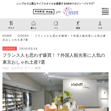
シンプルで上質なライフスタイルを提案するWEBマガジン “パリマグ”
HOME
GOODS
フランス人も思わず爆買！？外国人観光客に人気の東
京おしゃれ土産7選
GOODS
2016/03/14
フランス人も思わず爆買！？外国人観光客に人気の
東京おしゃれ土産7選
tags :
おみやげ
,
アート
,
銀座