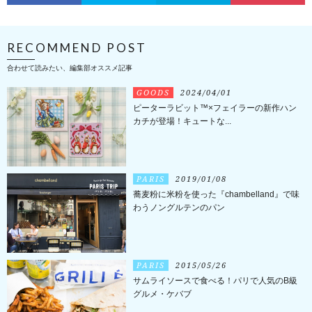
RECOMMEND POST
合わせて読みたい、編集部オススメ記事
GOODS
2024/04/01
ピーターラビット™×フェイラーの新作ハン
カチが登場！キュートな...
PARIS
2019/01/08
蕎麦粉に米粉を使った『chambelland』で味
わうノングルテンのパン
PARIS
2015/05/26
サムライソースで食べる！パリで人気のB級
グルメ・ケバブ