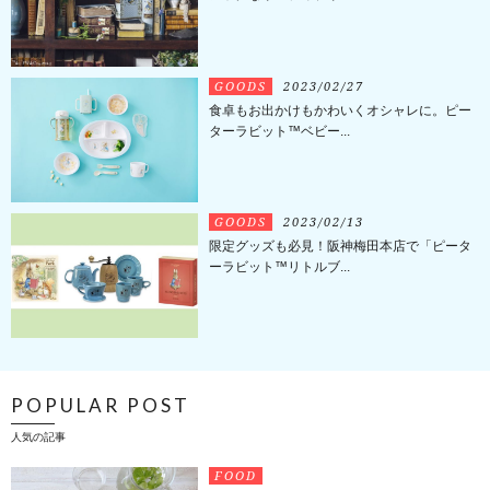
GOODS
2023/02/27
食卓もお出かけもかわいくオシャレに。ピー
ターラビット™ベビー...
GOODS
2023/02/13
限定グッズも必見！阪神梅田本店で「ピータ
ーラビット™リトルブ...
POPULAR POST
人気の記事
FOOD