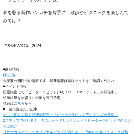
春を彩る新作ハンカチを片手に、散歩やピクニックを楽しんで
みては？
™&©FW&Co.,2024
■商品情報
FEILER
※記事公開時点の情報です。最新情報は特設サイトをご確認ください。
■イベント情報
松屋銀座にて「ピーターラビット(TM)イロドリマーケット」が開催中。
松屋銀座を皮切りに全国を巡回予定。
詳細は
こちら
から
■一緒に読みたい記事
デスク周りを彩る郵便局限定の「ピーターラビット™」グッズが登場！
2ステップで作れる！世界のホットドリンクレシピとピーターラビット™のマグ
をご紹介
リサとガスパールのオリジナルグッズが当たる！「Pascoの春フェス」と超熟