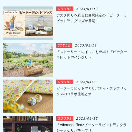
GOODS
2024/01/12
デスク周りを彩る郵便局限定の「ピーターラ
ビット™」グッズが登場！
STYLE
2023/05/19
『ストーリートレイル』も登場！『ピーター
ラビット™イングリッ...
GOODS
2023/04/25
ピーターラビット™とリバティ・ファブリッ
クスのコラボ生地とオ...
GOODS
2023/03/15
「Afternoon Tea×ピーターラビット™」クラ
シックなリバティプリ...