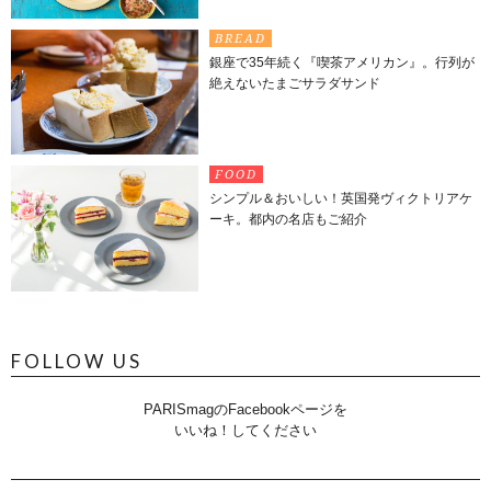
BREAD
銀座で35年続く『喫茶アメリカン』。行列が
絶えないたまごサラダサンド
FOOD
シンプル＆おいしい！英国発ヴィクトリアケ
ーキ。都内の名店もご紹介
FOLLOW US
PARISmagのFacebookページを
いいね！してください