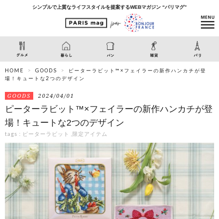
シンプルで上質なライフスタイルを提案するWEBマガジン “パリマグ”
HOME
GOODS
ピーターラビット™×フェイラーの新作ハンカチが登
場！キュートな2つのデザイン
GOODS
2024/04/01
ピーターラビット™×フェイラーの新作ハンカチが登
場！キュートな2つのデザイン
tags :
ピーターラビット
,
限定アイテム