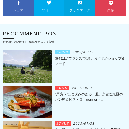
シェア
ツイート
ブックマーク
保存
RECOMMEND POST
合わせて読みたい、編集部オススメ記事
PARIS
2023/08/25
京都1日“フランス”散歩。おすすめショップ＆
フード
FOOD
2023/08/25
”戸惑う”ほど深みのある一皿。京都左京区の
パン屋＆ビストロ『germer（...
STYLE
2023/07/31