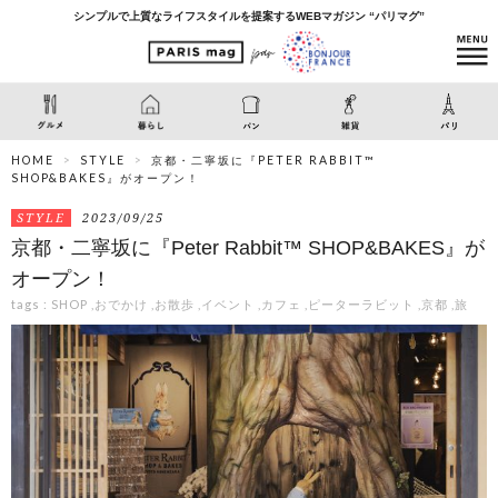
シンプルで上質なライフスタイルを提案するWEBマガジン “パリマグ”
HOME
STYLE
京都・二寧坂に『PETER RABBIT™
SHOP&BAKES』がオープン！
STYLE
2023/09/25
京都・二寧坂に『Peter Rabbit™ SHOP&BAKES』が
オープン！
tags :
SHOP
,
おでかけ
,
お散歩
,
イベント
,
カフェ
,
ピーターラビット
,
京都
,
旅