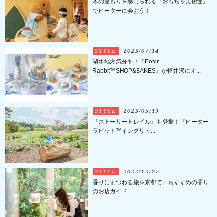
木の温もりを感じられる『おもちゃ美術館』
でピーターに会おう！
STYLE
2023/07/14
湖水地方気分を！『Peter
Rabbit™SHOP&BAKES』が軽井沢にオ...
STYLE
2023/05/19
『ストーリートレイル』も登場！『ピーター
ラビット™イングリッ...
STYLE
2022/12/27
香りにまつわる旅を京都で。おすすめの香り
のお店ガイド