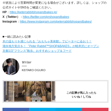
※状況により営業時間が変更になる場合がございます。詳しくは、ショップの
公式サイトやSNSをご確認ください。
HP
：
https://peterrabbitshopandbakes.jp/
X（Twitter）
：
https://twitter.com/prshopandbakes
Instagram
：
https://www.instagram.com/peterrabbitshopandbakes/
■一緒に読みたい記事
木の温もりを感じられる『おもちゃ美術館』でピーターに会おう！
湖水地方気分を！『Peter Rabbit™SHOP&BAKES』が軽井沢にオープン
京都1日“フランス”散歩。おすすめショップ＆フード
Writer
KEITARO OGURO
この記事が気に入ったら
いいね！してね