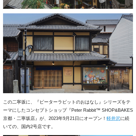
この二寧坂に、『ピーターラビットのおはなし』シリーズをテ
ーマにしたコンセプトショップ『Peter Rabbit™ SHOP&BAKES
京都・二寧坂店』が、2023年9月21日にオープン！
軽井沢
に続
いての、国内2号店です。