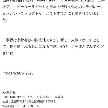
国内2店舗目となる『Peter Rabbit™ SHOP&BAKES 京都・二寧
坂店』。ピーターラビットと日本の伝統文化とのコラボレーシ
ョンというコンセプトが、とてもすてきに表現されていまし
た。
二寧坂は京都有数の観光地ですが、新しい人気スポットとし
て、長く愛されるお店になる予感。ぜひ、足を運んでみてくだ
さいね！
™&©FW&Co.,2023
■お店情報
Peter Rabbit™ SHOP&BAKES 京都・二寧坂店
住所：京都府京都市東山区桝屋町363-22
営業時間：10：30～18：30