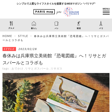
シンプルで上質なライフスタイルを提案するWEBマガジン “パリマグ”
HOME
STYLE
春休みは兵庫県立美術館『恐竜図鑑』へ！リサとガスパ
ールとコラボも
STYLE
2023/02/28
春休みは兵庫県立美術館『恐竜図鑑』へ！リサとガ
スパールとコラボも
tags :
おでかけ
,
リサとガスパール
,
リサガス