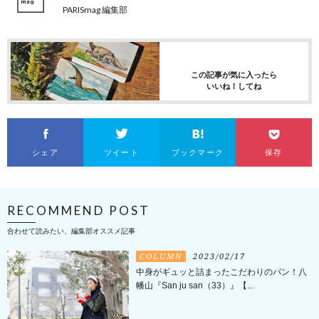
PARISmag 編集部
この記事が気に入ったら
いいね！してね
シェア
ツイート
ブックマーク
保存
RECOMMEND POST
合わせて読みたい、編集部オススメ記事
COLUMN
2023/02/17
中身がギュッと詰まったこだわりのパン！八
幡山『San ju san（33）』【...