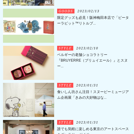
GOODS
2023/02/13
限定グッズも必見！阪神梅田本店で「ピータ
ーラビット™リトルブ...
STYLE
2023/02/10
ベルギーの老舗ショコラトリー
『BRUYERRE（ブリュイエール）』とスヌ
ー...
STYLE
2023/01/31
食いしん坊さん注目！スヌーピーミュージア
ム企画展「きみの大好物はな...
STYLE
2023/01/31
誰でも気軽に楽しめる東京のアートスペース