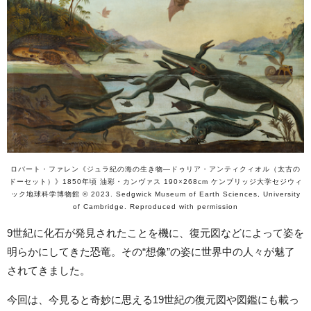
ロバート・ファレン《ジュラ紀の海の生き物―ドゥリア・アンティクィオル（太古の
ドーセット）》1850年頃 油彩・カンヴァス 190×268cm ケンブリッジ大学セジウィ
ック地球科学博物館 © 2023. Sedgwick Museum of Earth Sciences, University
of Cambridge. Reproduced with permission
9世紀に化石が発見されたことを機に、復元図などによって姿を
明らかにしてきた恐竜。その“想像”の姿に世界中の人々が魅了
されてきました。
今回は、今見ると奇妙に思える19世紀の復元図や図鑑にも載っ