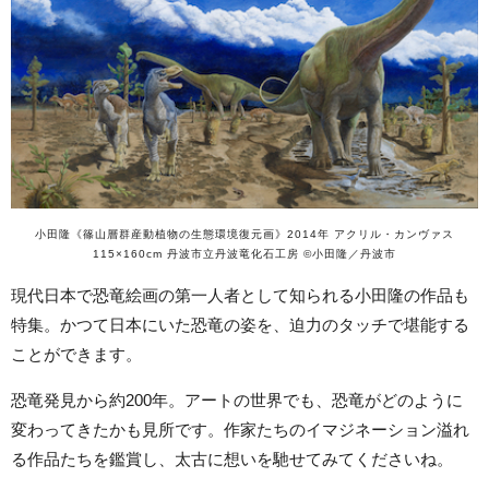
小田隆《篠山層群産動植物の生態環境復元画》2014年 アクリル・カンヴァス
115×160cm 丹波市立丹波竜化石工房 ©小田隆／丹波市
現代日本で恐竜絵画の第一人者として知られる小田隆の作品も
特集。かつて日本にいた恐竜の姿を、迫力のタッチで堪能する
ことができます。
恐竜発見から約200年。アートの世界でも、恐竜がどのように
変わってきたかも見所です。作家たちのイマジネーション溢れ
る作品たちを鑑賞し、太古に想いを馳せてみてくださいね。