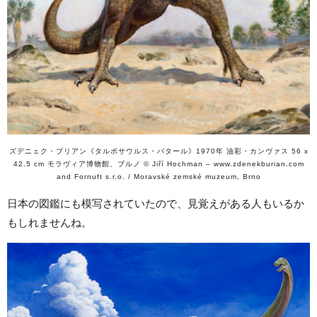
ズデニェク・ブリアン《タルボサウルス・バタール》1970年 油彩・カンヴァス 56 x
42.5 cm モラヴィア博物館、ブルノ © Jiří Hochman – www.zdenekburian.com
and Fornuft s.r.o. / Moravské zemské muzeum, Brno
日本の図鑑にも模写されていたので、見覚えがある人もいるか
もしれませんね。