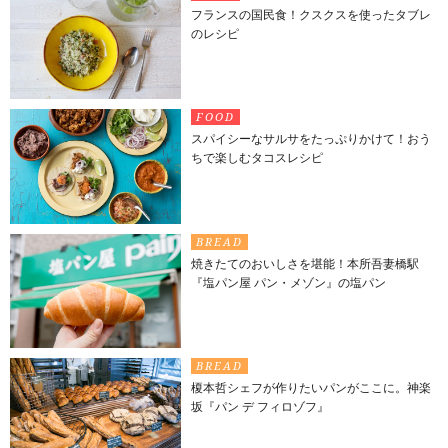
フランスの国民食！クスクスを使ったタブレ
のレシピ
FOOD
スパイシーなサルサをたっぷりかけて！おう
ちで楽しむタコスレシピ
BREAD
焼きたてのおいしさを堪能！本所吾妻橋駅
『塩パン屋 パン・メゾン』の塩パン
BREAD
榎本哲シェフが作りたいパンがここに。神楽
坂『パン デ フィロゾフ』