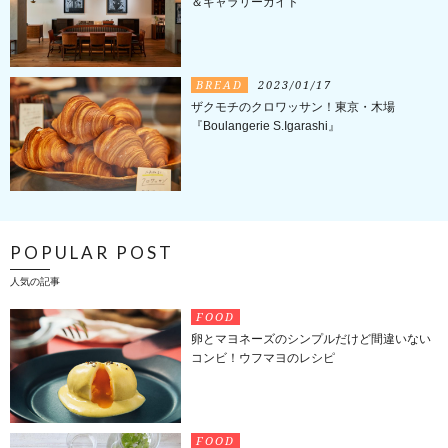
＆ギャラリーガイド
BREAD
2023/01/17
ザクモチのクロワッサン！東京・木場
『Boulangerie S.Igarashi』
POPULAR POST
人気の記事
FOOD
卵とマヨネーズのシンプルだけど間違いない
コンビ！ウフマヨのレシピ
FOOD