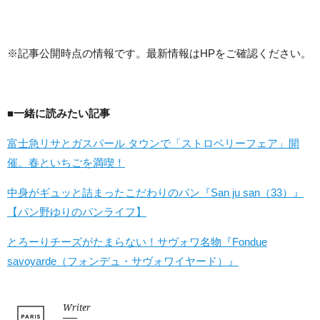
※記事公開時点の情報です。最新情報はHPをご確認ください。
■一緒に読みたい記事
富士急リサとガスパール タウンで「ストロベリーフェア」開
催。春といちごを満喫！
中身がギュッと詰まったこだわりのパン『San ju san（33）』
【パン野ゆりのパンライフ】
とろーりチーズがたまらない！サヴォワ名物『Fondue
savoyarde（フォンデュ・サヴォワイヤード）』
Writer