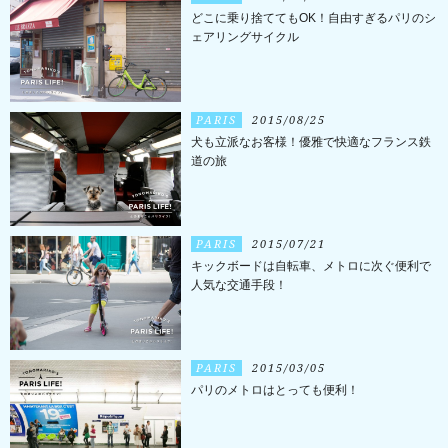
どこに乗り捨ててもOK！自由すぎるパリのシ
ェアリングサイクル
PARIS
2015/08/25
犬も立派なお客様！優雅で快適なフランス鉄
道の旅
PARIS
2015/07/21
キックボードは自転車、メトロに次ぐ便利で
人気な交通手段！
PARIS
2015/03/05
パリのメトロはとっても便利！