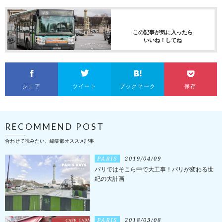
この記事が気に入ったら
いいね！してね
シェア
ツイート
ブックマーク
保存
RECOMMEND POST
合わせて読みたい、編集部オススメ記事
PARIS
2019/04/09
パリではそこら中で大工事！パリが変わる世
紀の大計画
PARIS
2018/03/08