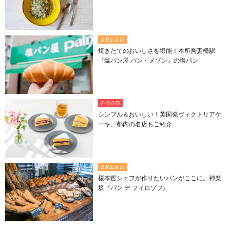
BREAD
焼きたてのおいしさを堪能！本所吾妻橋駅
『塩パン屋 パン・メゾン』の塩パン
FOOD
シンプル＆おいしい！英国発ヴィクトリアケ
ーキ。都内の名店もご紹介
BREAD
榎本哲シェフが作りたいパンがここに。神楽
坂『パン デ フィロゾフ』