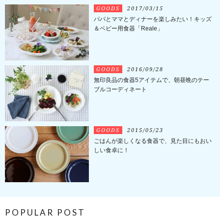
GOODS
2017/03/15
パパとママとディナーを楽しみたい！キッズ
＆ベビー用食器「Reale」
GOODS
2016/09/28
無印良品の食器5アイテムで、朝昼晩のテー
ブルコーディネート
GOODS
2015/05/23
ごはんが楽しくなる食器で、見た目にもおい
しい食卓に！
POPULAR POST