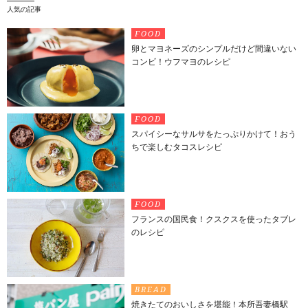
人気の記事
FOOD
卵とマヨネーズのシンプルだけど間違いない
コンビ！ウフマヨのレシピ
FOOD
スパイシーなサルサをたっぷりかけて！おう
ちで楽しむタコスレシピ
FOOD
フランスの国民食！クスクスを使ったタブレ
のレシピ
BREAD
焼きたてのおいしさを堪能！本所吾妻橋駅