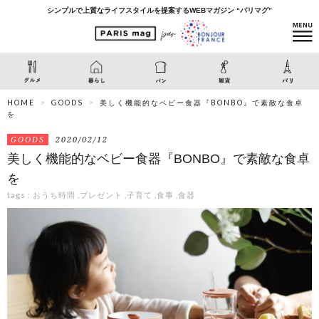
シンプルで上質なライフスタイルを提案するWEBマガジン “パリマグ”
HOME
GOODS
美しく機能的なベビー食器『BONBO』で素敵な食卓
を
GOODS
2020/02/12
美しく機能的なベビー食器『BONBO』で素敵な食卓
を
tags :
おうち時間
,
プレゼント
,
子育て
,
食事
,
食器