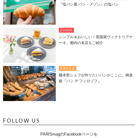
『塩パン屋 パン・メゾン』の塩パン
FOOD
シンプル＆おいしい！英国発ヴィクトリアケ
ーキ。都内の名店もご紹介
BREAD
榎本哲シェフが作りたいパンがここに。神楽
坂『パン デ フィロゾフ』
FOLLOW US
PARISmagのFacebookページを