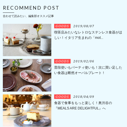
RECOMMEND POST
合わせて読みたい、編集部オススメ記事
GOODS
2019/08/07
喫茶店みたいなレトロなステンレス食器がほ
しい！イタリア生まれの「mot...
GOODS
2019/02/06
普段使いもパーティ使いも！次に買い足した
い食器は断然オーバルプレート！
GOODS
2018/04/09
食器で食事をもっと楽しく！奥渋谷の
『MEALS ARE DELIGHTFUL』へ