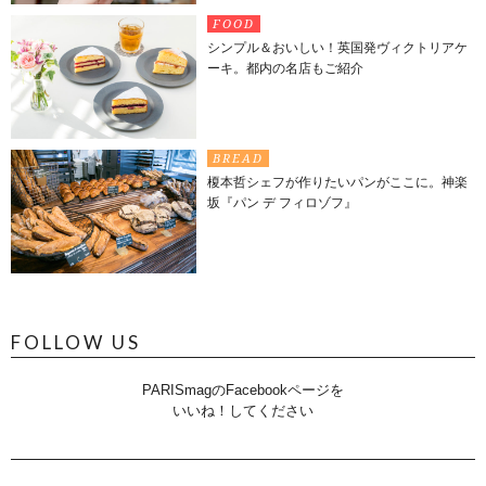
FOOD
シンプル＆おいしい！英国発ヴィクトリアケ
ーキ。都内の名店もご紹介
BREAD
榎本哲シェフが作りたいパンがここに。神楽
坂『パン デ フィロゾフ』
FOLLOW US
PARISmagのFacebookページを
いいね！してください