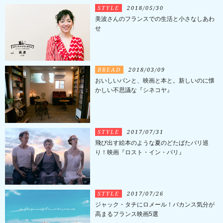
STYLE
2018/05/30
美波さんのフランスでの生活と小さなしあわ
せ
BREAD
2018/03/09
おいしいパンと、映画と本と。新しいのに懐
かしい不思議な『シネコヤ』
STYLE
2017/07/31
飛び出す絵本のような夏のどたばたパリ巡
り！映画『ロスト・イン・パリ』
STYLE
2017/07/26
ジャック・タチにロメール！バカンス気分が
高まるフランス映画5選