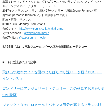
出演：レティシア・ドッシュ、グレゴワール・モンサンジョン、スレイマン・
セイ・ンディアイ、ナタリー・リシャール
2017年／フランス／フランス語／97分／カラー／原題:Jeune Femme／英
題:Montparnasse Bienvenüe／日本語字幕:手束紀子
配給・宣伝：サンリス
©2017 Blue Monday Productions
公式サイト：
http://www.senlis.co.jp/wakai-onna
公式Facebook：
@wakaionna.movie
公式Twitter：
@wakaionna_movie
–
8月25日（土）より渋谷ユーロスペースほか全国順次ロードショー
■一緒に読みたい記事
飛び出す絵本のような夏のどたばたパリ巡り！映画『ロスト・
イン・パリ』
ゴンドリーにアンジェリーナ・ジョリー！この秋見ておきたい3
つの映画
ジャック・タチにロメール！バカンス気分が高まるフランス映