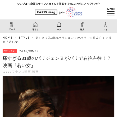
シンプルで上質なライフスタイルを提案するWEBマガジン “パリマグ”
HOME
STYLE
痛すぎる31歳のパリジェンヌがパリで右往左往！？映
画『若い女』
STYLE
2018/08/23
痛すぎる31歳のパリジェンヌがパリで右往左往！？
映画『若い女』
tags :
フランス映画
,
映画