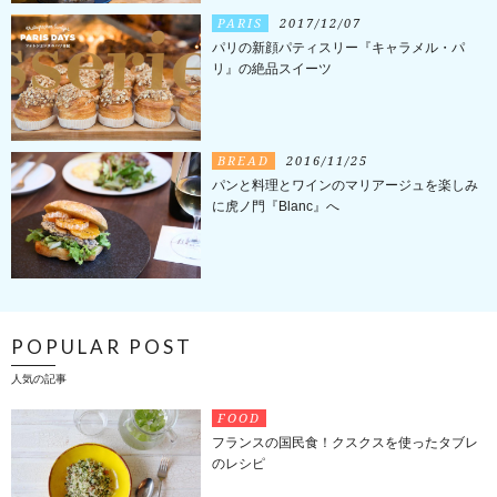
PARIS
2017/12/07
パリの新顔パティスリー『キャラメル・パ
リ』の絶品スイーツ
BREAD
2016/11/25
パンと料理とワインのマリアージュを楽しみ
に虎ノ門『Blanc』へ
POPULAR POST
人気の記事
FOOD
フランスの国民食！クスクスを使ったタブレ
のレシピ