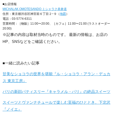
■お店情報
MICHALAK OMOTESANDO ミシャラク表参道
住所：東京都渋谷区神宮前６丁目２−９（
地図
）
電話：03-5774-6311
営業時間：［物販］11:00〜20:00、［カフェ］11:00〜21:00 (ラストオーダー
20:00)
※記事の内容は取材当時のものです。 最新の情報は、お店の
HP、SNSなどをご確認ください。
■一緒に読みたい記事
甘美なショコラの世界を堪能『ル・ショコラ・アラン・デュカ
ス 東京工房』
パリの新顔パティスリー『キャラメル・パリ』の絶品スイーツ
スイーツとヴァンナチュールで楽しむ至福のひととき。下北沢
『ノイエ』