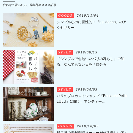
合わせて読みたい、編集部オススメ記事
GOODS
2019/11/04
シンプルなのに個性的！『builderino』のア
クセサリー
STYLE
2019/08/19
『シンプルで心地いいパリの暮らし』で知
る、なんでもない日を「自分ら...
STYLE
2019/04/03
パリのブロカントショップ『Brocante Petite
LULU』に聞く、アンティー...
GOODS
2018/10/03
群馬県の老舗刺繍メーカーが作る美しいアク