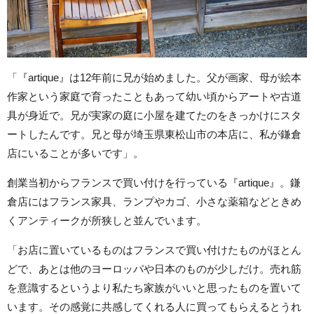
「『artique』は12年前に兄が始めました。父が画家、母が絵本
作家という家庭で育ったこともあって幼い頃からアートや古道
具が身近で。兄が実家の庭に小屋を建てたのをきっかけにスタ
ートしたんです。兄と母が埼玉県東松山市の本店に、私が鎌倉
店にいることが多いです」。
創業当初からフランスで買い付けを行っている『artique』。鎌
倉店にはフランス家具、ランプやカゴ、小さな薬箱などときめ
くアンティークが所狭しと並んでいます。
「お店に置いているものはフランスで買い付けたものがほとん
どで、あとは他のヨーロッパや日本のものが少しだけ。売れ筋
を意識するというより私たち家族がいいと思ったものを置いて
います。その感覚に共感してくれる人に買ってもらえるとうれ