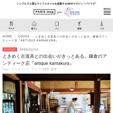
シンプルで上質なライフスタイルを提案するWEBマガジン “パリマグ”
HOME
GOODS
ときめく古道具との出会いがきっとある。鎌倉のアン
ティーク店『ARTIQUE KAMAKURA』
GOODS
2019/12/11
ときめく古道具との出会いがきっとある。鎌倉のア
ンティーク店『artique kamakura』
tags :
アンティーク
,
フランス雑貨
,
鎌倉