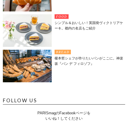
FOOD
シンプル＆おいしい！英国発ヴィクトリアケ
ーキ。都内の名店もご紹介
BREAD
榎本哲シェフが作りたいパンがここに。神楽
坂『パン デ フィロゾフ』
FOLLOW US
PARISmagのFacebookページを
いいね！してください