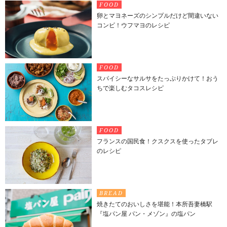
FOOD
卵とマヨネーズのシンプルだけど間違いない
コンビ！ウフマヨのレシピ
FOOD
スパイシーなサルサをたっぷりかけて！おう
ちで楽しむタコスレシピ
FOOD
フランスの国民食！クスクスを使ったタブレ
のレシピ
BREAD
焼きたてのおいしさを堪能！本所吾妻橋駅
『塩パン屋 パン・メゾン』の塩パン