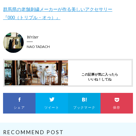
群馬県の老舗刺繍メーカーが作る美しいアクセサリー
『000（トリプル・オゥ）』
Writer
NAO TADACH
この記事が気に入ったら
いいね！してね
シェア
ツイート
ブックマーク
保存
RECOMMEND POST