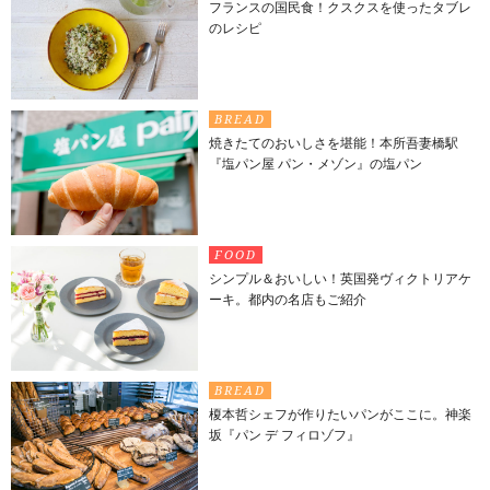
フランスの国民食！クスクスを使ったタブレ
のレシピ
BREAD
焼きたてのおいしさを堪能！本所吾妻橋駅
『塩パン屋 パン・メゾン』の塩パン
FOOD
シンプル＆おいしい！英国発ヴィクトリアケ
ーキ。都内の名店もご紹介
BREAD
榎本哲シェフが作りたいパンがここに。神楽
坂『パン デ フィロゾフ』