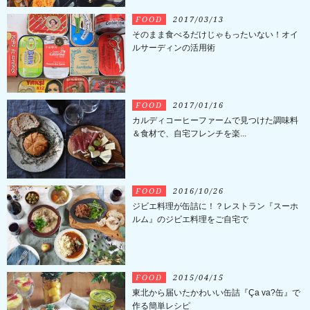
FOOD
2017/03/13
そのまま食べるだけじゃもったいない！オイ
ルサーディンの活用術
FOOD
2017/01/16
カルディコーヒーファームで見つけた調味料
＆食材で、自宅フレンチを楽...
FOOD
2016/10/26
ジビエ料理が缶詰に！？レストラン『スーホ
ルム』のジビエ料理をご自宅で
FOOD
2015/04/15
東北から届いたかわいい缶詰『Ça va?缶』で
作る簡単レシピ