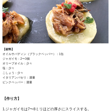
【材料】
オイルサバディン（ブラックペッパー）：1缶
ジャガイモ：2〜3個
オリーブオイル：少々
塩：少々
こしょう：少々
イタリアンパセリ：適量
ピンクペッパー：適量
【作り方】
1.ジャガイモは7〜8ミリほどの厚さにスライスする。