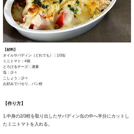
【材料】
オイルサバディン（どれでも）：1/3缶
ミニトマト：4個
とろけるチーズ：適量
塩：少々
こしょう：少々
お好みでパセリ、パン粉
【作り方】
1.中身の2/3程を取り出したサバディン缶の中へ半分にカットし
たミニトマトを入れる。