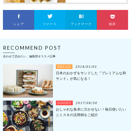
シェア
ツイート
ブックマーク
保存
RECOMMEND POST
合わせて読みたい、編集部オススメ記事
BREAD
2018/01/05
日本のおかずをサンドした『プレミアムな和
サンド』が気になる！
GOODS
2017/08/30
おしゃれな食卓に欠かせない！毎日使いたい
ニトスキの活用例をご紹介