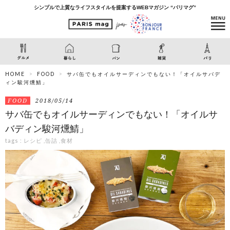
シンプルで上質なライフスタイルを提案するWEBマガジン “パリマグ”
HOME
FOOD
サバ缶でもオイルサーディンでもない！「オイルサバデ
ィン駿河燻鯖」
FOOD
2018/05/14
サバ缶でもオイルサーディンでもない！「オイルサ
バディン駿河燻鯖」
tags :
レシピ
,
缶詰
,
食材