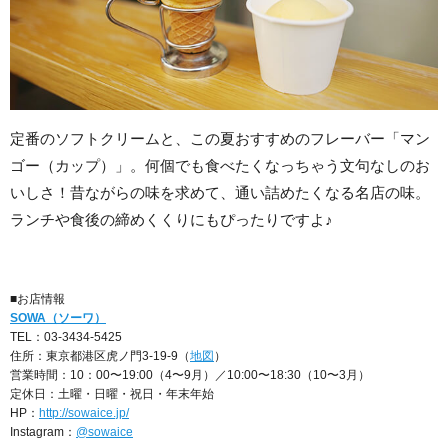
定番のソフトクリームと、この夏おすすめのフレーバー「マン
ゴー（カップ）」。何個でも食べたくなっちゃう文句なしのお
いしさ！昔ながらの味を求めて、通い詰めたくなる名店の味。
ランチや食後の締めくくりにもぴったりですよ♪
■お店情報
SOWA（ソーワ）
TEL：03‐3434-5425
住所：東京都港区虎ノ門3-19-9（
地図
）
営業時間：10：00〜19:00（4〜9月）／10:00〜18:30（10〜3月）
定休日：土曜・日曜・祝日・年末年始
HP：
http://sowaice.jp/
Instagram：
@sowaice