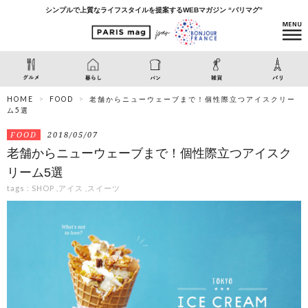
シンプルで上質なライフスタイルを提案するWEBマガジン “パリマグ”
HOME
FOOD
老舗からニューウェーブまで！個性際立つアイスクリー
ム5選
FOOD
2018/05/07
老舗からニューウェーブまで！個性際立つアイスク
リーム5選
tags :
SHOP
,
アイス
,
スイーツ