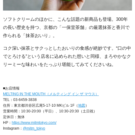
ソフトクリームのほかに、こんな話題の新商品も登場。300年
の長い歴史を持つ、京都の「一保堂茶舗」の厳選抹茶と香川で
作られる「抹茶おいり」。
コク深い抹茶とサクっとしたおいりの食感が絶妙です。“口の中
でとろける”という店名に込められた想いと同様、まろやかなク
リーミーな味わいをたっぷり堪能してみてくださいね。
■お店情報
MELTING IN THE MOUTH（メルティング イン ザ マウス）
TEL：03-6459-3838
住所：東京都渋谷区広尾5-17-10 MKビル 1F（
地図
）
営業時間：10:30-20:00（平日）、10:30-20:30（土日祝）
定休日：無休
HP：
https://www.mitmtokyo.com/
Instagram：
@mitm_tokyo