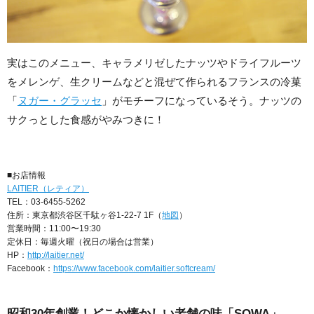
実はこのメニュー、キャラメリゼしたナッツやドライフルーツ
をメレンゲ、生クリームなどと混ぜて作られるフランスの冷菓
「
ヌガー・グラッセ
」がモチーフになっているそう。ナッツの
サクっとした食感がやみつきに！
■お店情報
LAITIER（レティア）
TEL：03-6455-5262
住所：東京都渋谷区千駄ヶ谷1-22-7 1F（
地図
）
営業時間：11:00〜19:30
定休日：毎週火曜（祝日の場合は営業）
HP：
http://laitier.net/
Facebook：
https://www.facebook.com/laitier.softcream/
昭和30年創業！どこか懐かしい老舗の味「SOWA」