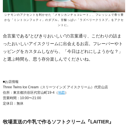
シナモンのアクセントを利かせた「メキシカンチョコレート」、フレッシュで香り豊
かな「ミントコンフェティ」のダブル。甘酸っぱい「ラズベリークリスプ」をアクセ
ントに。
合言葉である“とびきりおいしい”の言葉通り、こだわりの詰ま
ったおいしいアイスクリームに出会えるお店。フレーバーやト
ッピングをカスタムしながら、「今日はどれにしようかな？」
と選ぶ時間も、思う存分楽しんでくださいね。
■お店情報
Three Twins Ice Cream（スリーツインズ アイスクリーム）代官山店
住所：東京都渋谷区代官山町19-4（
地図
）
営業時間：10:00〜21:00
定休日：無休
牧場直送の牛乳で作るソフトクリーム『LAITIER』