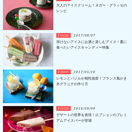
大人のアイスクリーム！ヌガー・グラッセの
レシピ
FOOD
2017/08/07
溶けないアイスにお酒と楽しむアイス！夏に
食べたいアイスキャンディー特集
FOOD
2017/05/10
レモンとバジルが相性抜群！フランス風かき
氷グラニテの作り方
FOOD
2016/09/09
デザートの世界を表現！ロブションのプレミ
アムアイスバーが登場