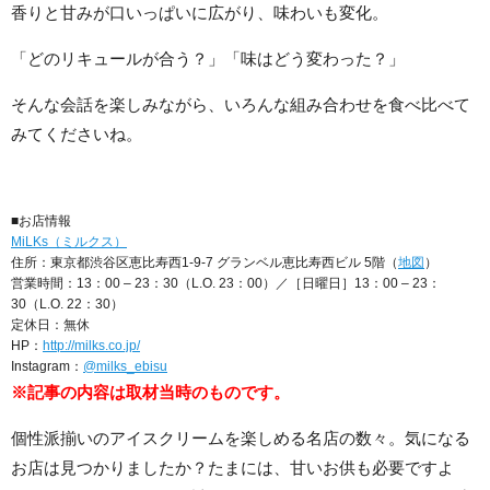
香りと甘みが口いっぱいに広がり、味わいも変化。
「どのリキュールが合う？」「味はどう変わった？」
そんな会話を楽しみながら、いろんな組み合わせを食べ比べて
みてくださいね。
■お店情報
MiLKs（ミルクス）
住所：東京都渋谷区恵比寿西1-9-7 グランベル恵比寿西ビル 5階（
地図
）
営業時間：13：00 – 23：30（L.O. 23：00）／［日曜日］13：00 – 23：
30（L.O. 22：30）
定休日：無休
HP：
http://milks.co.jp/
Instagram：
@milks_ebisu
※記事の内容は取材当時のものです。
個性派揃いのアイスクリームを楽しめる名店の数々。気になる
お店は見つかりましたか？たまには、甘いお供も必要ですよ