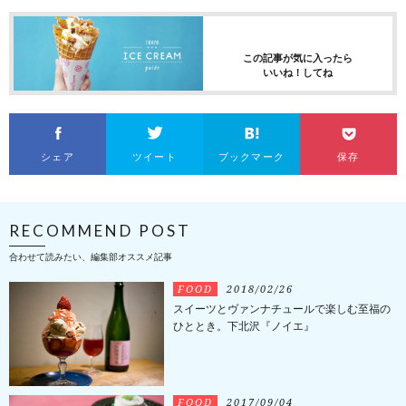
この記事が気に入ったら
いいね！してね
シェア
ツイート
ブックマーク
保存
RECOMMEND POST
合わせて読みたい、編集部オススメ記事
FOOD
2018/02/26
スイーツとヴァンナチュールで楽しむ至福の
ひととき。下北沢『ノイエ』
FOOD
2017/09/04