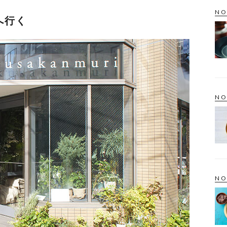
NO
へ行く
NO
NO