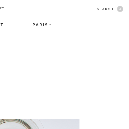
グ”
SEARCH
NT
PARIS
▼