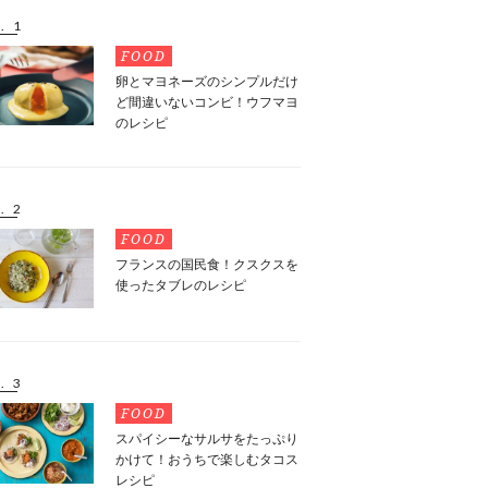
. 1
FOOD
卵とマヨネーズのシンプルだけ
ど間違いないコンビ！ウフマヨ
のレシピ
. 2
FOOD
フランスの国民食！クスクスを
使ったタブレのレシピ
. 3
FOOD
スパイシーなサルサをたっぷり
かけて！おうちで楽しむタコス
レシピ