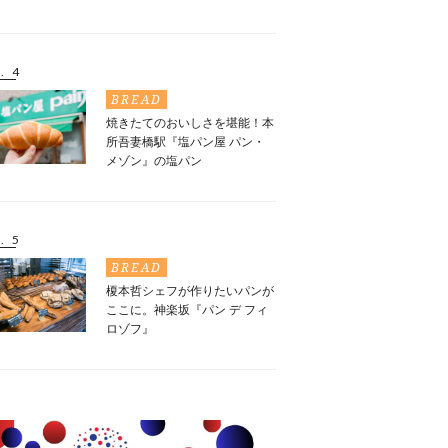
. 4
BREAD
焼きたてのおいしさを堪能！本
所吾妻橋駅『塩パン屋 パン・
メゾン』の塩パン
. 5
BREAD
榎本哲シェフが作りたいパンが
ここに。神楽坂『パン デ フィ
ロゾフ』