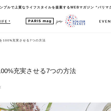
ンプルで上質なライフスタイルを提案するWEBマガジン “パリマ
LIFE
EVE
▼
を100%充実させる7つの方法
00%充実させる7つの方法
t