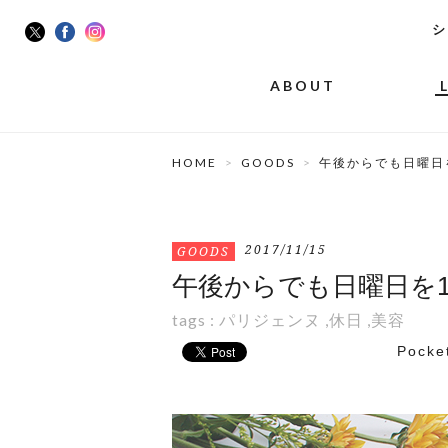
シ
ABOUT
HOME
GOODS
午後からでも日曜日
2017/11/15
GOODS
午後からでも日曜日を1
tags :
パリジェンヌ
,
休日
,
美容
Pocke