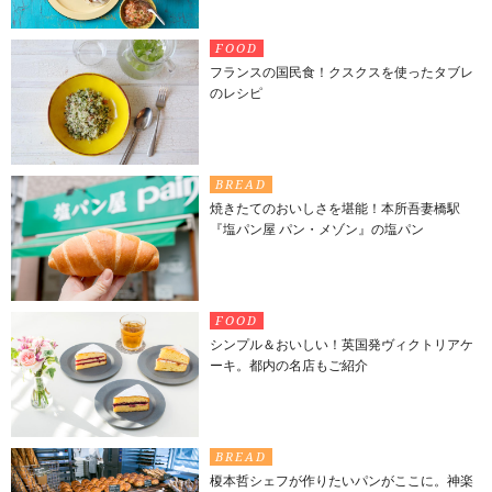
FOOD
フランスの国民食！クスクスを使ったタブレ
のレシピ
BREAD
焼きたてのおいしさを堪能！本所吾妻橋駅
『塩パン屋 パン・メゾン』の塩パン
FOOD
シンプル＆おいしい！英国発ヴィクトリアケ
ーキ。都内の名店もご紹介
BREAD
榎本哲シェフが作りたいパンがここに。神楽