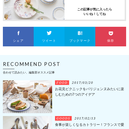
この記事が気に入ったら
いいね！してね
シェア
ツイート
ブックマーク
保存
RECOMMEND POST
合わせて読みたい、編集部オススメ記事
FOOD
2017/03/20
お花見ピクニックをパリジェンヌみたいに楽
しむための7つのアイデア
GOODS
2017/02/13
食事が楽しくなるカトラリー！フランスで愛