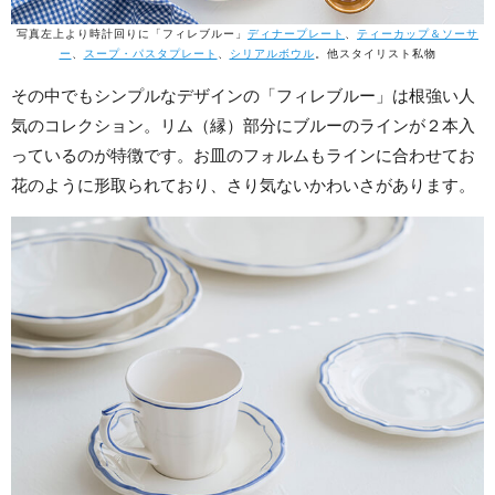
写真左上より時計回りに「フィレブルー」
ディナープレート
、
ティーカップ＆ソーサ
ー
、
スープ・パスタプレート
、
シリアルボウル
。他スタイリスト私物
その中でもシンプルなデザインの「フィレブルー」は根強い人
気のコレクション。リム（縁）部分にブルーのラインが２本入
っているのが特徴です。お皿のフォルムもラインに合わせてお
花のように形取られており、さり気ないかわいさがあります。