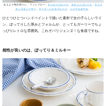
左上より時計回りに「フィレブルー」
ディナープレート
、
カナッペプレート
、
ティー
カップ＆ソーサー
、
スープ・パスタプレート
、
シリアルボウル
、
ひとつひとつハンドペイントで描いた素朴で女の子らしいライ
ン、ぽってりした厚みとフォルムが、とってもガーリーでちょ
っぴりレトロな雰囲気。これぞパリジェンヌ！な食器ですね。
相性が良いのは、ぽってり＆ミルキー