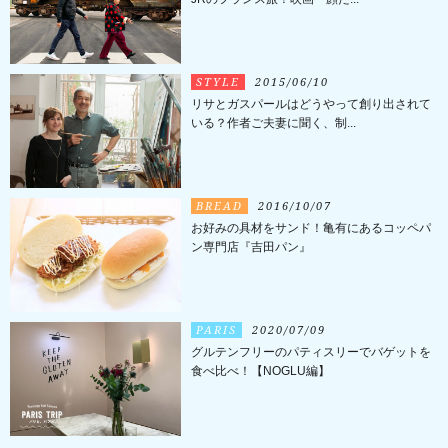
STYLE
2015/06/10
リサとガスパールはどうやって創り出されて
いる？作者ご夫妻に聞く、制...
BREAD
2016/10/07
お好みの具材をサンド！亀有にあるコッペパ
ン専門店『吉田パン』
PARIS
2020/07/09
グルテンフリーのパティスリーでバゲットを
食べ比べ！【NOGLU編】