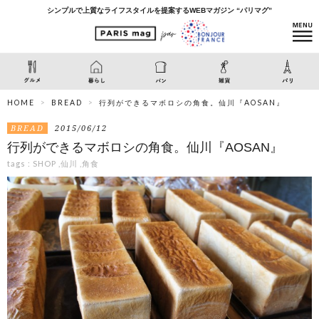
シンプルで上質なライフスタイルを提案するWEBマガジン “パリマグ”
HOME
BREAD
行列ができるマボロシの角食。仙川『AOSAN』
BREAD
2015/06/12
行列ができるマボロシの角食。仙川『AOSAN』
tags :
SHOP
,
仙川
,
角食