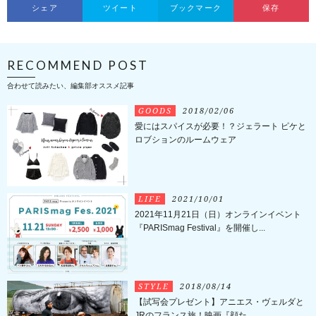
シェア
ツイート
ブックマーク
保存
RECOMMEND POST
合わせて読みたい、編集部オススメ記事
GOODS
2018/02/06
愛にはスパイスが必要！？ジェラート ピケと
ロブションのルームウェア
LIFE
2021/10/01
2021年11月21日（日）オンラインイベント
『PARISmag Festival』を開催し...
STYLE
2018/08/14
【試写会プレゼント】アニエス・ヴェルダと
JRのフランス旅！映画『顔た...