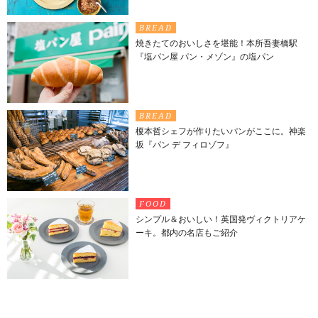
BREAD
焼きたてのおいしさを堪能！本所吾妻橋駅
『塩パン屋 パン・メゾン』の塩パン
BREAD
榎本哲シェフが作りたいパンがここに。神楽
坂『パン デ フィロゾフ』
FOOD
シンプル＆おいしい！英国発ヴィクトリアケ
ーキ。都内の名店もご紹介