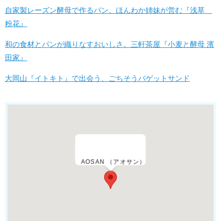
自家製レーズン酵母で作るパン。ほんわか姉妹が営む『浅草
粉花』
和の食材とパンが織りなすおいしさ。三軒茶屋『小麦と酵母 濱
田家』
大岡山『イトキト』で出会う、ごちそうバゲットサンド
AOSAN （アオサン）