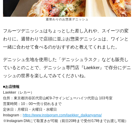
週替わりのお惣菜デニッシュ
フルーツデニッシュはちょっとした差し入れや、スイーツの変
わりに。週替わりで店頭に並ぶお惣菜デニッシュは、ワインと
一緒に合わせて食べるのがおすすめと教えてくれました。
デニッシュ生地を使用した「デニッシュラスク」なども販売し
ているとのことで、デニッシュ専門店『Laekker』で存分にデニ
ッシュの世界を楽しんでみてくださいね。
■お店情報
Laekker（レカー）
住所：東京都渋谷区代官山町9-7サインビューハイツ代官山 103号室
営業時間：10：00〜売り切れるまで
定休日：月曜日・火曜日・水曜日
Instagram：
https://www.instagram.com/laekker_daikanyama/
※Instagram DMにて取置きが可能（前日20時まで受付/17時までお渡し可能）