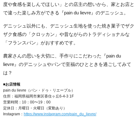
度や食感を楽しんでほしい」との店主の想いから、家とお店と
で違った楽しみ方ができる『pain du lievre』のデニッシュ。
デニッシュ以外にも、デニッシュ生地を使った焼き菓子でザク
ザク食感の「クロッカン」や昔ながらのトラディショナルな
「フランスパン」がおすすめです。
農家さんの思いを大切に、手作りにこだわった『pain du
lievre』のデニッシュやパンで至福のひとときを過ごしてみて
は？
■お店情報
pain du lievre（パン・ドゥ・リエーブル）
住所：福岡県福岡市東区香住ヶ丘6-4-3 1F
営業時間：10：00〜19：00
定休日：月曜日・火曜日（変動あり）
Instagram：
https://www.instagram.com/pain_du_lievre/