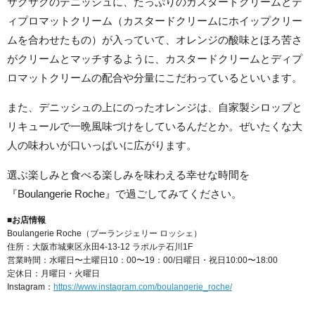
サクサクのデニッシュに、たっぷりのカスタードクリームとデ
ィプロマットクリーム（カスタードクリームにホイップ
クリー
ムを合わせたもの）が入っていて、オレンジの酸味とほろ苦さ
がクリームとマッチするように、カスタードクリームとディプ
ロマットクリームの配合や分量にこだわっているといいます。
また、デニッシュの上にのったオレンジは、自家製シロップと
リキュールで一晩風味づけをしているんだとか。ぜいたくな大
人の味わいが口いっぱいに広がります。
選ぶ楽しみと食べる楽しみを味わえる幸せな時間を
『Boulangerie Roche』で過ごしてみてください。
■お店情報
Boulangerie Roche（ブーランジェリー ロッシェ）
住所：大阪市城東区永田4-13-12 ラポルテ石川1F
営業時間：水曜日〜土曜日10：00〜19：00/日曜日・祝日10:00〜18:00
定休日：月曜日・火曜日
Instagram：
https://www.instagram.com/boulangerie_roche/