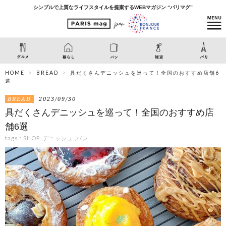
シンプルで上質なライフスタイルを提案するWEBマガジン “パリマグ”
HOME
BREAD
具だくさんデニッシュを巡って！全国のおすすめ店舗6
選
BREAD
2023/09/30
具だくさんデニッシュを巡って！全国のおすすめ店
舗6選
tags :
SHOP
,
デニッシュ
,
パン