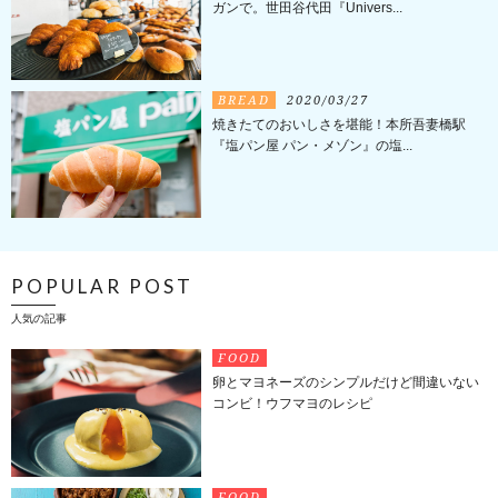
ガンで。世田谷代田『Univers...
BREAD
2020/03/27
焼きたてのおいしさを堪能！本所吾妻橋駅
『塩パン屋 パン・メゾン』の塩...
POPULAR POST
人気の記事
FOOD
卵とマヨネーズのシンプルだけど間違いない
コンビ！ウフマヨのレシピ
FOOD