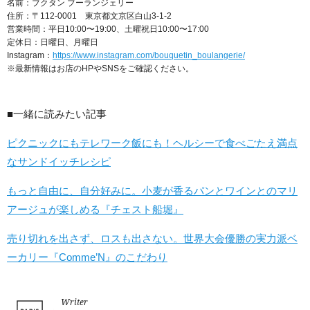
名前：ブクタン ブーランジェリー
住所：〒112-0001 東京都文京区白山3-1-2
営業時間：平日10:00〜19:00、土曜祝日10:00〜17:00
定休日：日曜日、月曜日
Instagram：
https://www.instagram.com/bouquetin_boulangerie/
※最新情報はお店のHPやSNSをご確認ください。
■一緒に読みたい記事
ピクニックにもテレワーク飯にも！ヘルシーで食べごたえ満点
なサンドイッチレシピ
もっと自由に、自分好みに。小麦が香るパンとワインとのマリ
アージュが楽しめる『チェスト船堀』
売り切れを出さず、ロスも出さない。世界大会優勝の実力派ベ
ーカリー『Comme’N』のこだわり
Writer