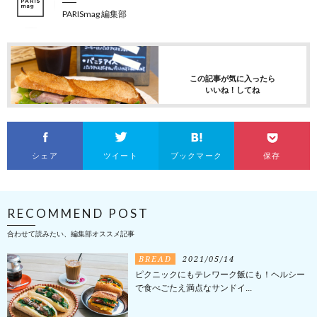
PARISmag 編集部
この記事が気に入ったら
いいね！してね
シェア
ツイート
ブックマーク
保存
RECOMMEND POST
合わせて読みたい、編集部オススメ記事
BREAD
2021/05/14
ピクニックにもテレワーク飯にも！ヘルシー
で食べごたえ満点なサンドイ...