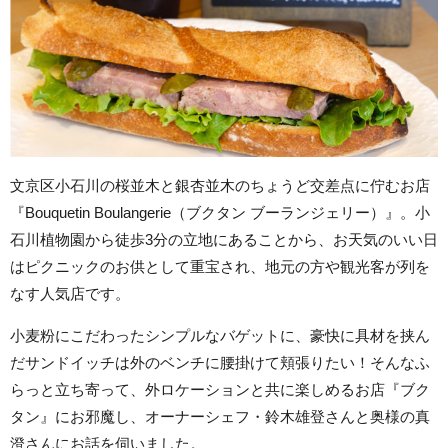
文京区小石川の桜並木と銀杏並木のちょうど交差点に佇むお店
『Bouquetin Boulangerie（ブクタン ブーランジェリー）』。小
石川植物園から徒歩3分の立地にあることから、お天気のいい日
はピクニックのお供として重宝され、地元の方や観光客が列を
なす人気店です。
小麦粉にこだわったシンプルなバゲットに、豪快に具材を挟ん
だサンドイッチは外のベンチに腰掛けて頬張りたい！そんなふ
らっと立ち寄って、外ロケーションと共に楽しめるお店『ブク
タン』にお邪魔し、オーナーシェフ・鈴木雄登さんと奥様の真
澄さんにお話を伺いました。