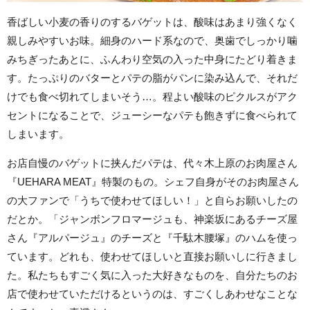
香ばしい小麦の香りのするバゲットは、酸味はあまり強くなく
親しみやすいお味。細身のハード系なので、奥歯でしっかり噛
みちぎったあとに、ふんわり空気の入った中身にたどり着きま
す。たっぷりのバターとパテの脂がパンに染み込んで、それだ
けでも食べ切れてしまいそう…。程よい酸味のピクルスがアク
セントになることで、ジューシーなパテも飽きずに食べられて
しまいます。
お店自慢のバゲットに挟んだパテは、代々木上原のお肉屋さん
『UEHARA MEAT』特製のもの。シェフ自身がそのお肉屋さん
の大ファンで「うちで使わせてほしい！」と自らお願いしたの
だとか。「ジャンボンフロマージュも、神楽坂にあるチーズ屋
さん『アルパージュ』のチーズと『千駄木腰塚』のハムを使っ
ています。どれも、使わせてほしいと直接お願いしに行きまし
た。私たちもすごく気に入った大好きなものを、自分たちのお
店で使わせていただけるというのは、すごくしあわせなことな