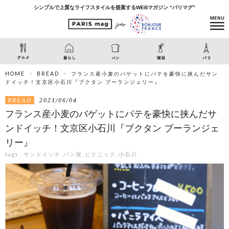
シンプルで上質なライフスタイルを提案するWEBマガジン “パリマグ”
HOME
BREAD
フランス産小麦のバゲットにパテを豪快に挟んだサン
ドイッチ！文京区小石川『ブクタン ブーランジェリー』
BREAD
2021/06/04
フランス産小麦のバゲットにパテを豪快に挟んだサ
ンドイッチ！文京区小石川『ブクタン ブーランジェ
リー』
tags :
サンドイッチ
,
パン屋
,
ピクニック
,
小石川