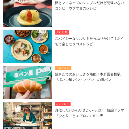
卵とマヨネーズのシンプルだけど間違いない
コンビ！ウフマヨのレシピ
FOOD
スパイシーなサルサをたっぷりかけて！おう
ちで楽しむタコスレシピ
BREAD
焼きたてのおいしさを堪能！本所吾妻橋駅
『塩パン屋 パン・メゾン』の塩パン
STYLE
真似したいかわいさがいっぱい！短編ドラマ
『ひとりごとエプロン』の世界