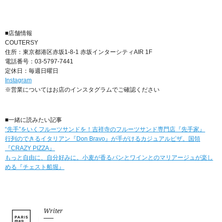
■店舗情報
COUTERSY
住所：東京都港区赤坂1-8-1 赤坂インターシティAIR 1F
電話番号：03-5797-7441
定休日：毎週日曜日
Instagram
※営業についてはお店のインスタグラムでご確認ください
■一緒に読みたい記事
“先手”をいくフルーツサンドを！吉祥寺のフルーツサンド専門店『先手家』
行列のできるイタリアン『Don Bravo』が手がけるカジュアルピザ。国領
『CRAZY PIZZA』
もっと自由に、自分好みに。小麦が香るパンとワインとのマリアージュが楽し
める『チェスト船堀』
Writer