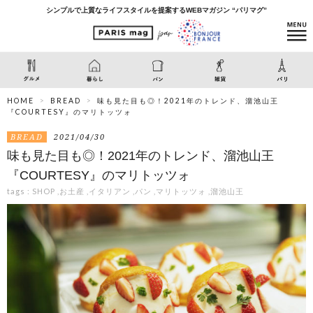
シンプルで上質なライフスタイルを提案するWEBマガジン “パリマグ”
HOME
BREAD
味も見た目も◎！2021年のトレンド、溜池山王
『COURTESY』のマリトッツォ
BREAD
2021/04/30
味も見た目も◎！2021年のトレンド、溜池山王
『COURTESY』のマリトッツォ
tags :
SHOP
,
お土産
,
イタリアン
,
パン
,
マリトッツォ
,
溜池山王