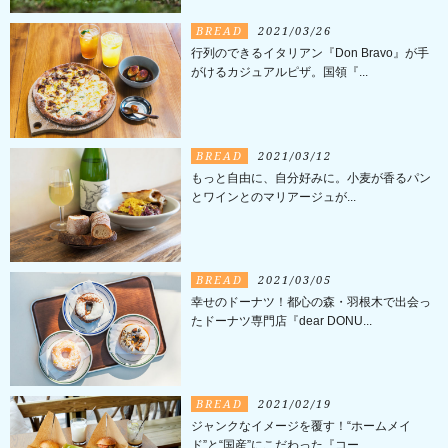
BREAD
2021/03/26
行列のできるイタリアン『Don Bravo』が手
がけるカジュアルピザ。国領『...
BREAD
2021/03/12
もっと自由に、自分好みに。小麦が香るパン
とワインとのマリアージュが...
BREAD
2021/03/05
幸せのドーナツ！都心の森・羽根木で出会っ
たドーナツ専門店『dear DONU...
BREAD
2021/02/19
ジャンクなイメージを覆す！“ホームメイ
ド”と“国産”にこだわった『コー...