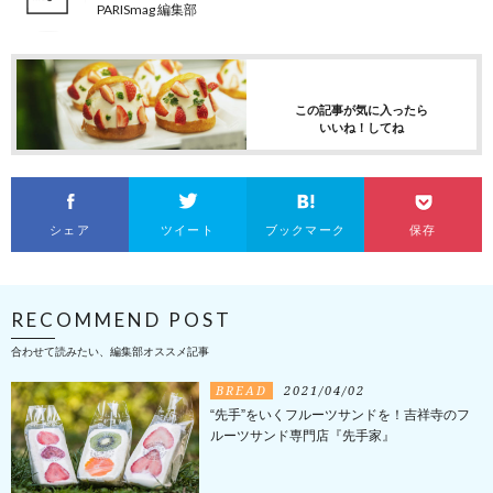
PARISmag 編集部
この記事が気に入ったら
いいね！してね
シェア
ツイート
ブックマーク
保存
RECOMMEND POST
合わせて読みたい、編集部オススメ記事
BREAD
2021/04/02
“先手”をいくフルーツサンドを！吉祥寺のフ
ルーツサンド専門店『先手家』