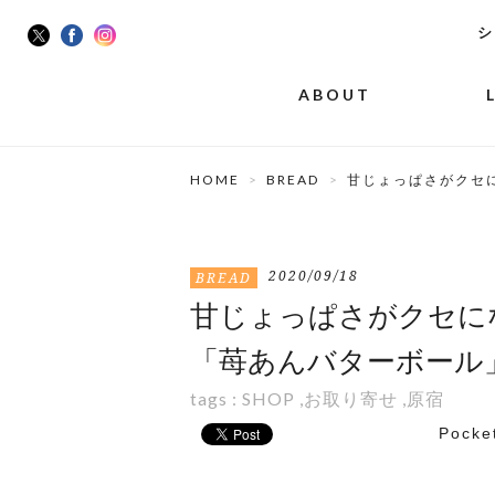
シ
ABOUT
HOME
BREAD
甘じょっぱさがクセにな
2020/09/18
BREAD
甘じょっぱさがクセになる味
「苺あんバターボール
tags :
SHOP
,
お取り寄せ
,
原宿
Pocke