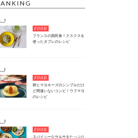
RANKING
. 1
FOOD
フランスの国民食！クスクスを
使ったタブレのレシピ
. 2
FOOD
卵とマヨネーズのシンプルだけ
ど間違いないコンビ！ウフマヨ
のレシピ
. 3
FOOD
スパイシーなサルサをたっぷり