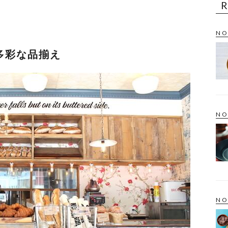
NO
多彩な品揃え
NO
NO