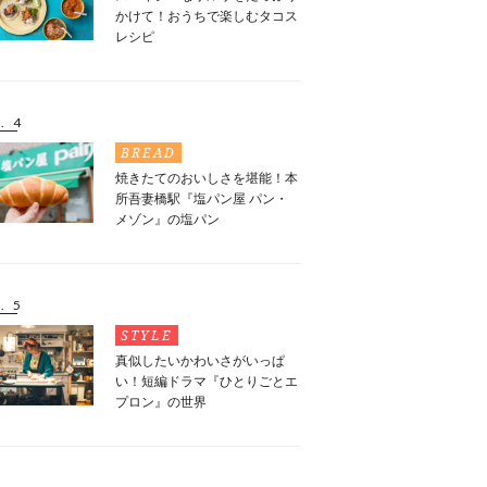
かけて！おうちで楽しむタコス
レシピ
. 4
BREAD
焼きたてのおいしさを堪能！本
所吾妻橋駅『塩パン屋 パン・
メゾン』の塩パン
. 5
STYLE
真似したいかわいさがいっぱ
い！短編ドラマ『ひとりごとエ
プロン』の世界