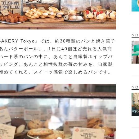
NO
e BAKERY Tokyo』では、約30種類のパンと焼き菓子
あんバターボール」。1日に40個ほど売れる人気商
ハード系のパンの中に、あんこと自家製ホイップバ
ッピング。あんこと相性抜群の苺の甘みを、自家製
締めてくれる、スイーツ感覚で楽しめるパンです。
NO