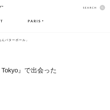
グ”
SEARCH
NT
PARIS
▼
「苺あんバターボール」
 Tokyo』で出会った