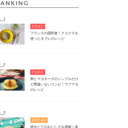
RANKING
. 1
FOOD
フランスの国民食！クスクスを
使ったタブレのレシピ
. 2
FOOD
卵とマヨネーズのシンプルだけ
ど間違いないコンビ！ウフマヨ
のレシピ
. 3
BREAD
焼きたてのおいしさを堪能！本