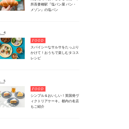
所吾妻橋駅『塩パン屋 パン・
メゾン』の塩パン
. 4
FOOD
スパイシーなサルサをたっぷり
かけて！おうちで楽しむタコス
レシピ
. 5
FOOD
シンプル＆おいしい！英国発ヴ
ィクトリアケーキ。都内の名店
もご紹介