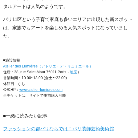
タルアートは人気のようです。
パリ11区という子育て家庭も多いエリアに出現した新スポット
は、家族でもアートを楽しめる人気スポットになっていまし
た。
■施設情報
Atelier des Lumières（アトリエ・デ・リュミエール）
住所：38, rue Saint-Maur 75011 Paris（
地図
）
営業時間：10:00~18:00 (金土〜22:00)
休館日：なし
公式HP：
www.atelier-lumieres.com
※チケットは、サイトで事前購入可能
■一緒に読みたい記事
ファッションの都パリならでは！パリ装飾芸術美術館