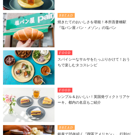
BREAD
焼きたてのおいしさを堪能！本所吾妻橋駅
『塩パン屋 パン・メゾン』の塩パン
FOOD
スパイシーなサルサをたっぷりかけて！おう
ちで楽しむタコスレシピ
FOOD
シンプル＆おいしい！英国発ヴィクトリアケ
ーキ。都内の名店もご紹介
BREAD
銀座で35年続く『喫茶アメリカン』。行列が