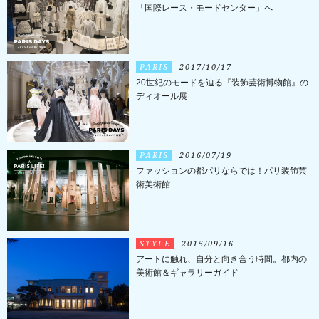
「国際レース・モードセンター」へ
PARIS
2017/10/17
20世紀のモードを辿る『装飾芸術博物館』の
ディオール展
PARIS
2016/07/19
ファッションの都パリならでは！パリ装飾芸
術美術館
STYLE
2015/09/16
アートに触れ、自分と向き合う時間。都内の
美術館＆ギャラリーガイド