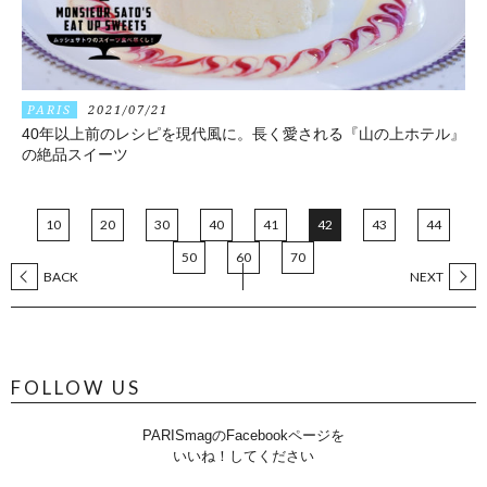
PARIS
2021/07/21
40年以上前のレシピを現代風に。長く愛される『山の上ホテル』
の絶品スイーツ
10
20
30
40
41
42
43
44
50
60
70
BACK
NEXT
FOLLOW US
PARISmagのFacebookページを
いいね！してください