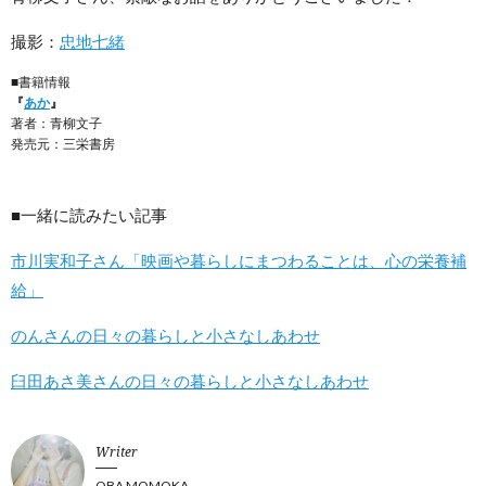
撮影：
忠地七緒
■書籍情報
『
あか
』
著者：青柳文子
発売元：三栄書房
■一緒に読みたい記事
市川実和子さん「映画や暮らしにまつわることは、心の栄養補
給」
のんさんの日々の暮らしと小さなしあわせ
臼田あさ美さんの日々の暮らしと小さなしあわせ
Writer
OBA MOMOKA