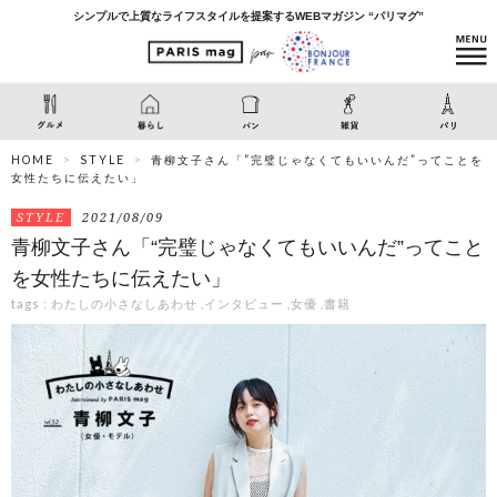
シンプルで上質なライフスタイルを提案するWEBマガジン “パリマグ”
HOME
STYLE
青柳文子さん「“完璧じゃなくてもいいんだ”ってことを
女性たちに伝えたい」
STYLE
2021/08/09
青柳文子さん「“完璧じゃなくてもいいんだ”ってこと
を女性たちに伝えたい」
tags :
わたしの小さなしあわせ
,
インタビュー
,
女優
,
書籍