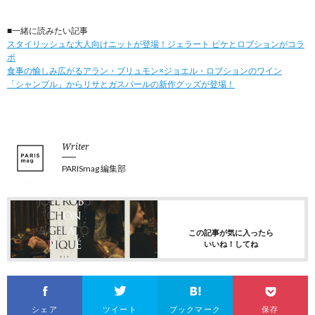
■一緒に読みたい記事
スタイリッシュな大人向けニットが登場！ジェラート ピケとロブションがコラ
ボ
食事の愉しみ広がるアラン・ブリュモン×ジョエル・ロブションのワイン
「シャンブル」からリサとガスパールの新作グッズが登場！
Writer
PARISmag 編集部
この記事が気に入ったら
いいね！してね
シェア
ツイート
ブックマーク
保存