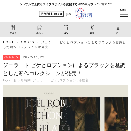
シンプルで上質なライフスタイルを提案するWEBマガジン “パリマグ”
HOME
GOODS
ジェラート ピケとロブションによるブラックを基調と
した新作コレクションが発売！
GOODS
2023/11/27
ジェラート ピケとロブションによるブラックを基調
とした新作コレクションが発売！
tags :
おうち時間
,
ジェラートピケ
,
ロブション
,
部屋着