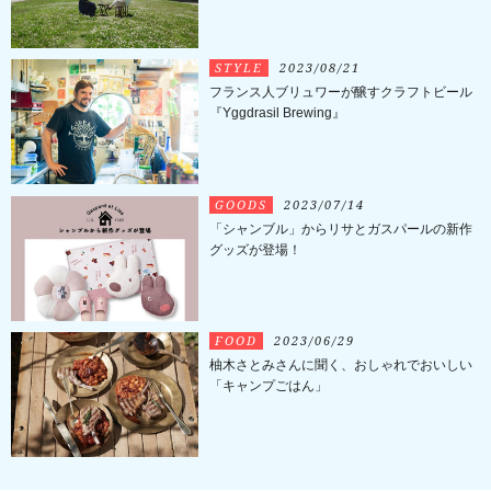
STYLE
2023/08/21
フランス人ブリュワーが醸すクラフトビール
『Yggdrasil Brewing』
GOODS
2023/07/14
「シャンブル」からリサとガスパールの新作
グッズが登場！
FOOD
2023/06/29
柚木さとみさんに聞く、おしゃれでおいしい
「キャンプごはん」