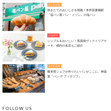
BREAD
焼きたてのおいしさを堪能！本所吾妻橋駅
『塩パン屋 パン・メゾン』の塩パン
FOOD
シンプル＆おいしい！英国発ヴィクトリアケ
ーキ。都内の名店もご紹介
BREAD
榎本哲シェフが作りたいパンがここに。神楽
坂『パン デ フィロゾフ』
FOLLOW US