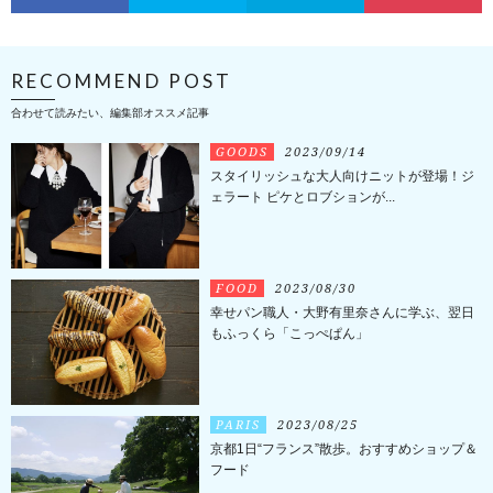
RECOMMEND POST
合わせて読みたい、編集部オススメ記事
GOODS
2023/09/14
スタイリッシュな大人向けニットが登場！ジ
ェラート ピケとロブションが...
FOOD
2023/08/30
幸せパン職人・大野有里奈さんに学ぶ、翌日
もふっくら「こっぺぱん」
PARIS
2023/08/25
京都1日“フランス”散歩。おすすめショップ＆
フード