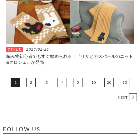
STYLE
2025/02/21
編み物初心者でもすぐ始められる！『リサとガスパールのニット
&クロシェ』が発売
1
2
3
4
5
10
20
30
NEXT
FOLLOW US