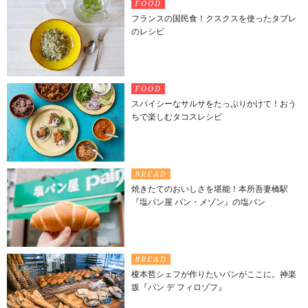
FOOD
フランスの国民食！クスクスを使ったタブレ
のレシピ
FOOD
スパイシーなサルサをたっぷりかけて！おう
ちで楽しむタコスレシピ
BREAD
焼きたてのおいしさを堪能！本所吾妻橋駅
『塩パン屋 パン・メゾン』の塩パン
BREAD
榎本哲シェフが作りたいパンがここに。神楽
坂『パン デ フィロゾフ』