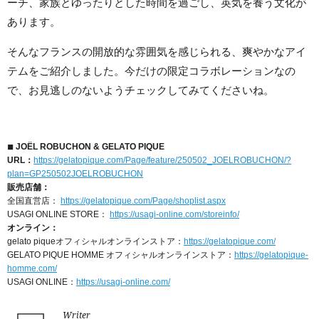
ーチ、家族とゆったりとした時間を過ごし、英気を養う文化が
あります。
そんなフランスの開放的な雰囲気を感じられる、爽やかなアイ
テムをご紹介しました。今だけの限定コラボレーションなの
で、お見逃しのないようチェックしてみてくださいね。
◾︎ JOËL ROBUCHON & GELATO PIQUE
URL：
https://gelatopique.com/Page/feature/250502_JOELROBUCHON/?
plan=GP250502JOELROBUCHON
販売店舗：
全国直営店：
https://gelatopique.com/Page/shoplist.aspx
USAGI ONLINE STORE：
https://usagi-online.com/storeinfo/
オンライン：
gelato piqueオフィシャルオンラインストア：
https://gelatopique.com/
GELATO PIQUE HOMME オフィシャルオンラインストア：
https://gelatopique-
homme.com/
USAGI ONLINE：
https://usagi-online.com/
Writer