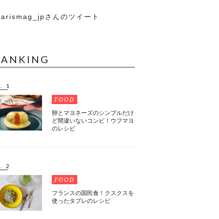
arismag_jpさんのツイート
RANKING
. 1
FOOD
卵とマヨネーズのシンプルだけ
ど間違いないコンビ！ウフマヨ
のレシピ
. 2
FOOD
フランスの国民食！クスクスを
使ったタブレのレシピ