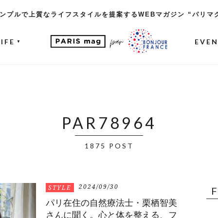
ンプルで上質なライフスタイルを提案するWEBマガジン “パリマ
LIFE
EVE
▼
PAR78964
1875 POST
2024/09/30
STYLE
パリ在住の自然療法士・栗栖智美
さんに聞く。心と体を整える、フ