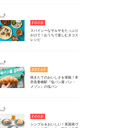
. 3
FOOD
スパイシーなサルサをたっぷり
かけて！おうちで楽しむタコス
レシピ
. 4
BREAD
焼きたてのおいしさを堪能！本
所吾妻橋駅『塩パン屋 パン・
メゾン』の塩パン
. 5
FOOD
シンプル＆おいしい！英国発ヴ