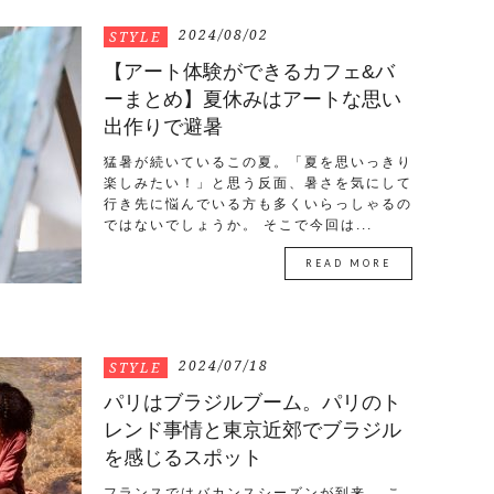
2024/08/02
STYLE
【アート体験ができるカフェ&バ
ーまとめ】夏休みはアートな思い
出作りで避暑
猛暑が続いているこの夏。「夏を思いっきり
楽しみたい！」と思う反面、暑さを気にして
行き先に悩んでいる方も多くいらっしゃるの
ではないでしょうか。 そこで今回は...
READ MORE
2024/07/18
STYLE
パリはブラジルブーム。パリのト
レンド事情と東京近郊でブラジル
を感じるスポット
フランスではバカンスシーズンが到来。 こ