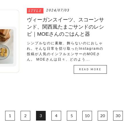
2024/07/03
STYLE
ヴィーガンスイーツ、スコーンサ
ンド、関西風たまごサンドのレシ
ピ｜MOEさんのごはんと器
シンプルなのに素敵、飾らないのにおしゃ
れ。そんな日常を切り取ったInstagramの
投稿が人気のインフルエンサーのMOEさ
ん。 MOEさんは日々、どのよう...
READ MORE
1
2
3
4
5
10
20
30