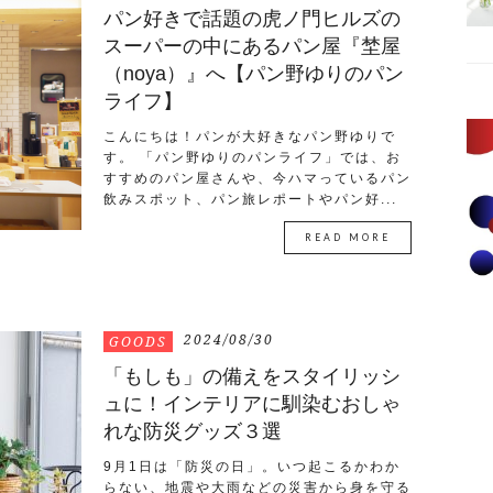
パン好きで話題の虎ノ門ヒルズの
スーパーの中にあるパン屋『埜屋
（noya）』へ【パン野ゆりのパン
ライフ】
こんにちは！パンが大好きなパン野ゆりで
す。 「パン野ゆりのパンライフ」では、お
すすめのパン屋さんや、今ハマっているパン
飲みスポット、パン旅レポートやパン好...
READ MORE
2024/08/30
GOODS
「もしも」の備えをスタイリッシ
ュに！インテリアに馴染むおしゃ
れな防災グッズ３選
9月1日は「防災の日」。いつ起こるかわか
らない、地震や大雨などの災害から身を守る