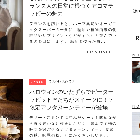
ランス人の日常に根づくアロマテ
@p
ラピーの魅力
フランスを訪れると、ハーブ薬局やオーガニ
ックスーパーの一角に、精油や植物由来の化
粧品やサプリメントなどがずらりと並んでい
るのを目にします。 精油を使った自...
READ MORE
NO
2024/09/20
FOOD
ハロウィンのいたずらでピーター
ラビット™たちがスイーツに！？
NO
限定アフタヌーンティーが登場
デザートスタンドに並んだケーキを眺めなが
ら香り豊かな紅茶をいただく、贅沢で至福の
時間を過ごせるアフタヌーンティー。 食欲
の秋、味覚の秋…とにかくおいしいも...