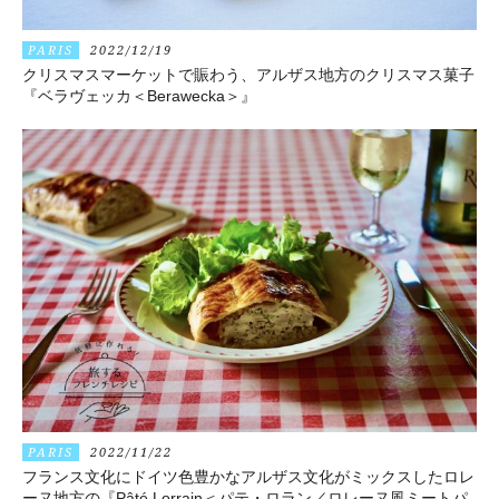
PARIS
2022/12/19
クリスマスマーケットで賑わう、アルザス地方のクリスマス菓子
『ベラヴェッカ＜Berawecka＞』
PARIS
2022/11/22
フランス文化にドイツ色豊かなアルザス文化がミックスしたロレ
ーヌ地方の『Pâté Lorrain＜パテ・ロラン／ロレーヌ風ミートパ