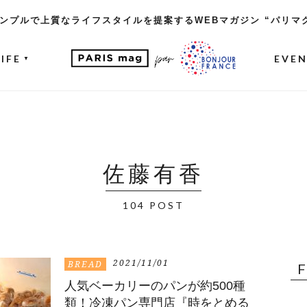
ンプルで上質なライフスタイルを提案するWEBマガジン “パリマ
LIFE
EVE
▼
佐藤有香
104 POST
2021/11/01
BREAD
人気ベーカリーのパンが約500種
類！冷凍パン専門店『時をとめる