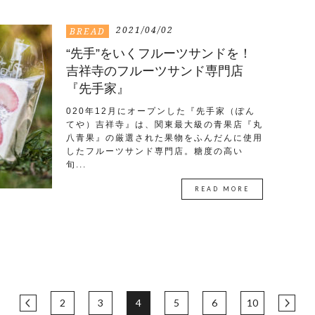
2021/04/02
BREAD
“先手”をいくフルーツサンドを！
吉祥寺のフルーツサンド専門店
『先手家』
020年12月にオープンした『先手家（ぽん
てや）吉祥寺』は、関東最大級の青果店『丸
八青果』の厳選された果物をふんだんに使用
したフルーツサンド専門店。糖度の高い
旬...
READ MORE
2
3
4
5
6
10