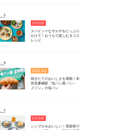
. 3
FOOD
スパイシーなサルサをたっぷり
かけて！おうちで楽しむタコス
レシピ
. 4
BREAD
焼きたてのおいしさを堪能！本
所吾妻橋駅『塩パン屋 パン・
メゾン』の塩パン
. 5
FOOD
シンプル＆おいしい！英国発ヴ