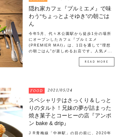
隠れ家カフェ『プルミエメ』で味
わう“ちょっとよそゆき”の朝ごは
ん
今年5月、代々木公園駅から徒歩1分の場所
にオープンしたカフェ『プルミエメ
(PREMIER MAI)』は、1日を通して“理想
の朝ごはん”が楽しめるお店です。人気メ...
READ MORE
2021/05/24
FOOD
スペシャリテはさっくり＆しっと
りのタルト！兄妹の夢が詰まった
焼き菓子とコーヒーの店『アンポ
ン bake & drip』
J R青梅線「中神駅」の目の前に、2020年