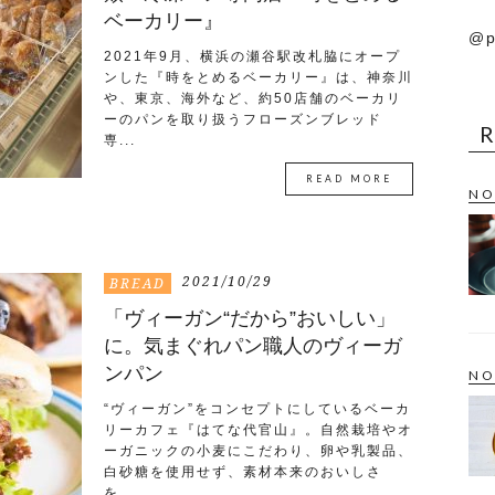
ベーカリー』
@p
2021年9月、横浜の瀬谷駅改札脇にオープ
ンした『時をとめるベーカリー』は、神奈川
や、東京、海外など、約50店舗のベーカリ
ーのパンを取り扱うフローズンブレッド
専...
READ MORE
NO
2021/10/29
BREAD
「ヴィーガン“だから”おいしい」
に。気まぐれパン職人のヴィーガ
ンパン
NO
“ヴィーガン”をコンセプトにしているベーカ
リーカフェ『はてな代官山』。自然栽培やオ
ーガニックの小麦にこだわり、卵や乳製品、
白砂糖を使用せず、素材本来のおいしさ
を...