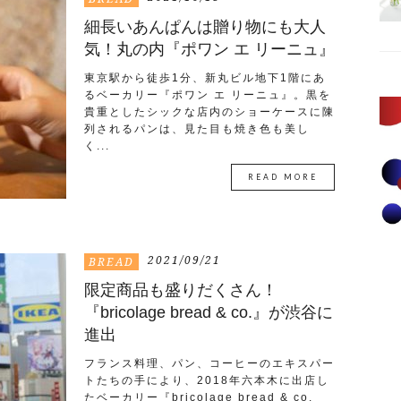
細長いあんぱんは贈り物にも大人
気！丸の内『ポワン エ リーニュ』
東京駅から徒歩1分、新丸ビル地下1階にあ
るベーカリー『ポワン エ リーニュ』。黒を
貴重としたシックな店内のショーケースに陳
列されるパンは、見た目も焼き色も美し
く...
READ MORE
2021/09/21
BREAD
限定商品も盛りだくさん！
『bricolage bread & co.』が渋谷に
進出
フランス料理、パン、コーヒーのエキスパー
トたちの手により、2018年六本木に出店し
たベーカリー『bricolage bread & co.