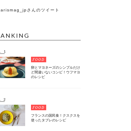
arismag_jpさんのツイート
RANKING
. 1
FOOD
卵とマヨネーズのシンプルだけ
ど間違いないコンビ！ウフマヨ
のレシピ
. 2
FOOD
フランスの国民食！クスクスを
使ったタブレのレシピ