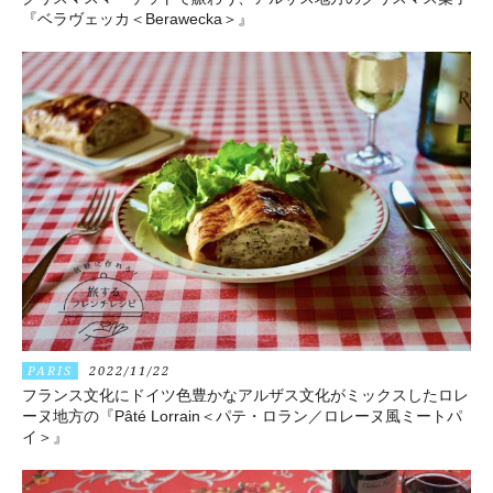
『ベラヴェッカ＜Berawecka＞』
PARIS
2022/11/22
フランス文化にドイツ色豊かなアルザス文化がミックスしたロレ
ーヌ地方の『Pâté Lorrain＜パテ・ロラン／ロレーヌ風ミートパ
イ＞』