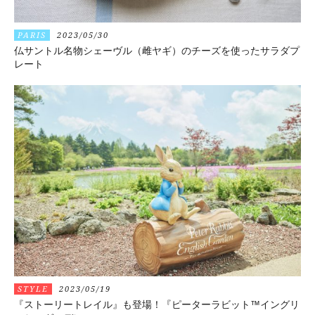
PARIS
2023/05/30
仏サントル名物シェーヴル（雌ヤギ）のチーズを使ったサラダプ
レート
STYLE
2023/05/19
『ストーリートレイル』も登場！『ピーターラビット™イングリ