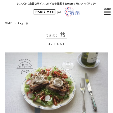
シンプルで上質なライフスタイルを提案するWEBマガジン “パリマグ”
HOME
tag: 旅
旅
tag:
47 POST