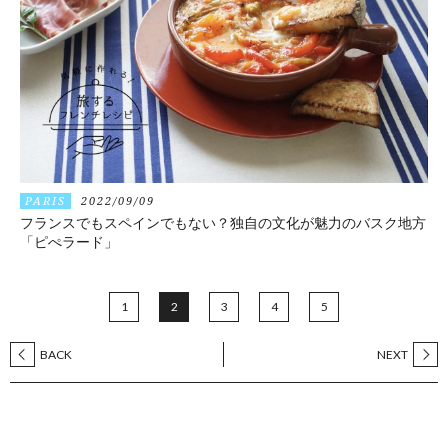
PARIS
2022/09/09
フランスでもスペインでもない？独自の文化が魅力のバスク地方
「ピぺラード」
1
2
3
4
5
BACK
NEXT