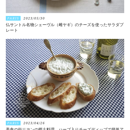
PARIS
2023/05/30
仏サントル名物シェーヴル（雌ヤギ）のチーズを使ったサラダプ
レート
PARIS
2023/04/26
美食の街リヨンの郷土料理、ハーブ入りチーズディップで簡単ア