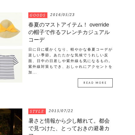
2016/05/23
GOODS
春夏のマストアイテム！ override
の帽子で作るフレンチカジュアル
コーデ
日に日に暖かくなり、軽やかな春夏コーデが
楽しい季節。あたたかな気候でうれしい反
面、日中の日差しや紫外線も気になるもの。
紫外線対策もでき、おしゃれにアクセントを
加...
READ MORE
2015/07/22
STYLE
暑さと情報から少し離れて。都会
で見つけた、とっておきの避暑カ