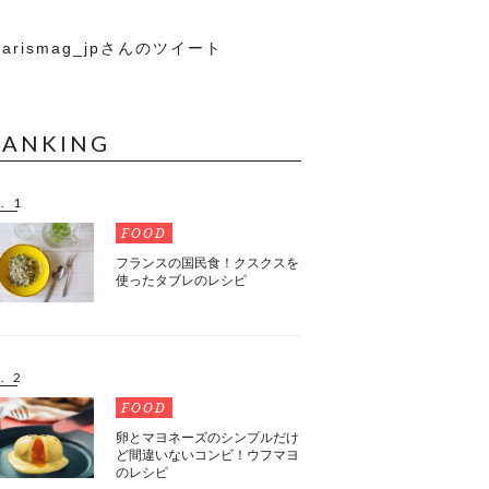
arismag_jpさんのツイート
RANKING
. 1
FOOD
フランスの国民食！クスクスを
使ったタブレのレシピ
. 2
FOOD
卵とマヨネーズのシンプルだけ
ど間違いないコンビ！ウフマヨ
のレシピ