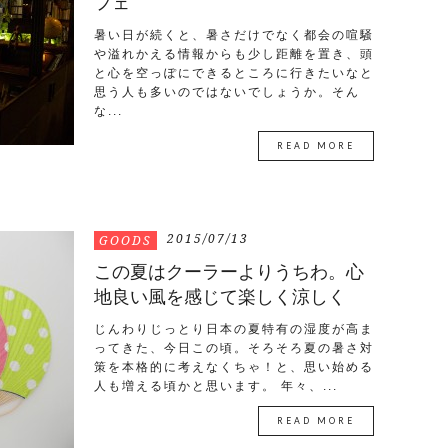
フェ
暑い日が続くと、暑さだけでなく都会の喧騒
や溢れかえる情報からも少し距離を置き、頭
と心を空っぽにできるところに行きたいなと
思う人も多いのではないでしょうか。そん
な...
READ MORE
2015/07/13
GOODS
この夏はクーラーよりうちわ。心
地良い風を感じて楽しく涼しく
じんわりじっとり日本の夏特有の湿度が高ま
ってきた、今日この頃。そろそろ夏の暑さ対
策を本格的に考えなくちゃ！と、思い始める
人も増える頃かと思います。 年々、...
READ MORE