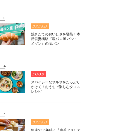
. 3
BREAD
焼きたてのおいしさを堪能！本
所吾妻橋駅『塩パン屋 パン・
メゾン』の塩パン
. 4
FOOD
スパイシーなサルサをたっぷり
かけて！おうちで楽しむタコス
レシピ
. 5
BREAD
銀座で35年続く『喫茶アメリカ