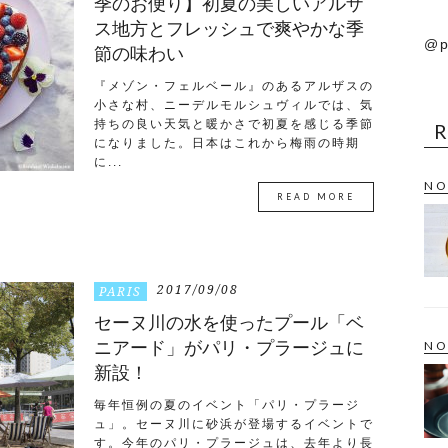
季のお便り】初夏の美しいアルザ
ス地方とフレッシュで爽やかな季
@p
節の味わい
『メゾン・フェルベール』のあるアルザスの
小さな村、ニーデルモルシュヴィルでは、気
持ちの良い天気と暖かさで初夏を感じる季節
になりました。日本はこれから梅雨の時期
に...
NO
READ MORE
2017/09/08
PARIS
セーヌ川の水を使ったプール「ベ
ニアード」がパリ・プラージュに
NO
新設！
毎年恒例の夏のイベント「パリ・プラージ
ュ」。セーヌ川に砂浜が登場するイベントで
す。今年のパリ・プラージュは、去年より長