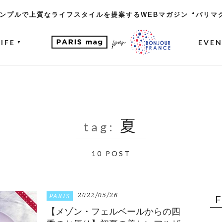
ンプルで上質なライフスタイルを提案するWEBマガジン “パリマ
LIFE
EVE
▼
夏
tag:
10 POST
2022/05/26
PARIS
【メゾン・フェルベールからの四